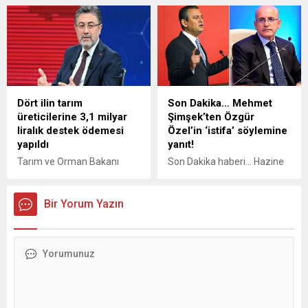
idrak edilecek olan Kurban
Bayramı'nda vatandaşlar,
hangi yolların ücretsiz
olacağını araştırıyor. Peki
bayramda hangi yollar
ücretsiz? Karar Resmi
Gazete'de yayımlandı.
Dört ilin tarım
Son Dakika… Mehmet
üreticilerine 3,1 milyar
Şimşek’ten Özgür
liralık destek ödemesi
Özel’in ‘istifa’ söylemine
yapıldı
yanıt!
Tarım ve Orman Bakanı
Son Dakika haberi... Hazine
İbrahim Yumaklı, Adıyaman,
ve Maliye Bakanı Mehmet
Hatay, Kahramanmaraş ve
Şimşek, CHP lideri Özgür
Şanlıurfa'da, hububat
Bir Yorum Yazın
Özel'in 'istifa' söylemine
desteği kapsamında
yanıt verdi. Şimşek,
üreticilerin hesaplarına
Görevimizin başındayız dedi.
toplam 3 milyar 121 milyon
61 bin 894 lira aktardıklarını
bildirdi.