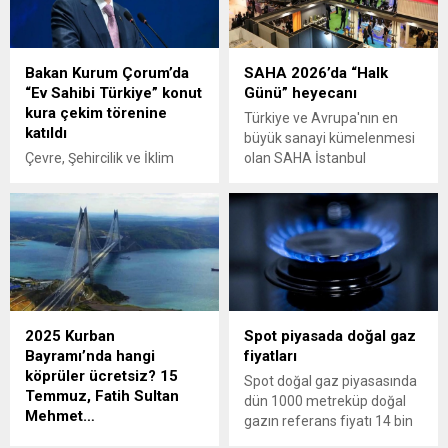
Bakan Kurum Çorum’da
SAHA 2026’da “Halk
“Ev Sahibi Türkiye” konut
Günü” heyecanı
kura çekim törenine
Türkiye ve Avrupa'nın en
katıldı
büyük sanayi kümelenmesi
Çevre, Şehircilik ve İklim
olan SAHA İstanbul
Değişikliği Bakanı Murat
tarafından düzenlenen
Kurum, Çorum'da "Ev Sahibi
SAHA EXPO 2026, kapılarını
Türkiye" Sosyal Konut Kura
bugün vatandaşların
Çekim Töreni'nde konuştu.
ziyaretine açtı.
Kurum "Bugün sadece
bakanlığın yatırım miktarı
Çorum’da 61 milyar liraya
ulaşmış durumda." dedi.
2025 Kurban
Spot piyasada doğal gaz
Bayramı’nda hangi
fiyatları
köprüler ücretsiz? 15
Spot doğal gaz piyasasında
Temmuz, Fatih Sultan
dün 1000 metreküp doğal
Mehmet…
gazın referans fiyatı 14 bin
6-9 Haziran tarihlerinde
217 lira olarak belirlendi.