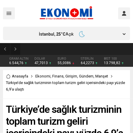
İstanbul,
25
°C
Açık
Bakan Kurum: Atık artış hızı yarı yarıya inmeli
GRAM ALTIN
DOLAR
EURO
STERLİN
BIST 100
6.544,76
47,7013
55,0086
64,2273
13.798,82
Anasayfa
Ekonomi
,
Finans
,
Girişim
,
Gündem
,
Manşet
Türkiye’de sağlık turizminin toplam turizm geliri içerisindeki payı yüzde
6,9’a ulaştı
Türkiye’de sağlık turizminin
toplam turizm geliri