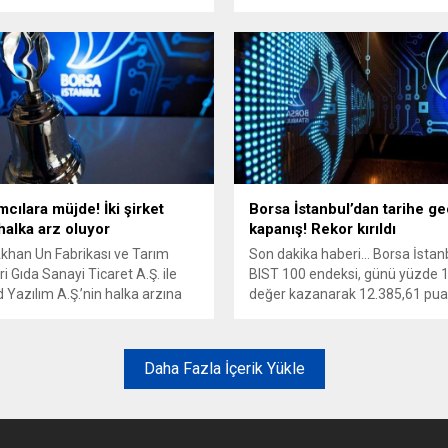
düzenlenen gong töreniyle "LX
koduyla işlem görmeye başladı.
mcılara müjde! İki şirket
Borsa İstanbul’dan tarihe g
halka arz oluyor
kapanış! Rekor kırıldı
khan Un Fabrikası ve Tarım
Son dakika haberi... Borsa İstan
ri Gıda Sanayi Ticaret A.Ş. ile
BIST 100 endeksi, günü yüzde 
 Yazılım A.Ş.’nin halka arzına
değer kazanarak 12.385,61 pua
erdi. Şirketlerin talep toplama
rekor seviyeden tamamladı.
ri de açıklandı. İşte detaylar...
Daha Fazla İçerik Yükle