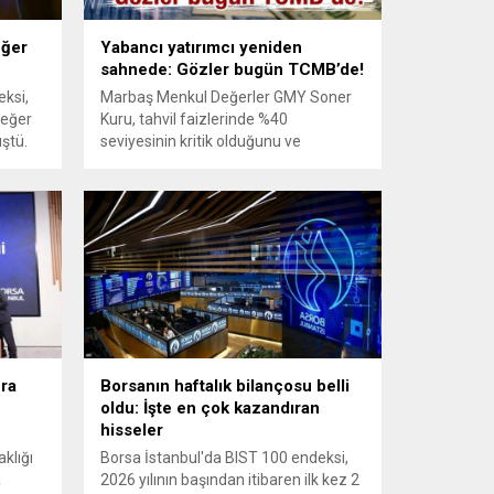
eğer
Yabancı yatırımcı yeniden
sahnede: Gözler bugün TCMB’de!
eksi,
Marbaş Menkul Değerler GMY Soner
değer
Kuru, tahvil faizlerinde %40
ştü.
seviyesinin kritik olduğunu ve
piyasalarda temkinli görünümün
sürdüğünü söyledi. Borsa İstanbul’un
pozitif ayrıştığını ve yabancı ilgisinin
yeniden arttığını ifade etti.
era
Borsanın haftalık bilançosu belli
oldu: İşte en çok kazandıran
hisseler
klığı
Borsa İstanbul'da BIST 100 endeksi,
a
2026 yılının başından itibaren ilk kez 2