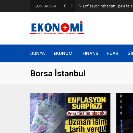
SON DAKİKA
Bakan Kurum: Atık artış hızı y
DÜNYA
EKONOMİ
FİNANS
FUAR
Gİ
Borsa İstanbul