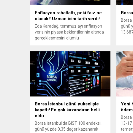
Enflasyon rahatlattı, peki faiz ne
Borsa
olacak? Uzman isim tarih verdi!
Borsa 
Eda Karadağ, temmuz ayı enflasyon
günü 
verisinin piyasa beklentilerinin altında
13.68
gerçekleşmesini olumlu
değerlendirdiklerini belirterek, tek bir
veriyle para politikasına ilişkin kesin bir
beklenti oluşturmanın sağlıklı
olmayacağını söyledi.
Borsa İstanbul günü yükselişle
Yeni 
kapattı! En çok kazandıran belli
ödeme
oldu
Borsa 
Borsa İstanbul'da BIST 100 endeksi,
13-17 
günü yüzde 0,35 değer kazanarak
temett