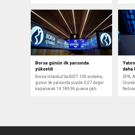
14.252,38 puandan tamamladı.
Borsa günün ilk yarısında
Yatırı
yükseldi
daha 
Borsa İstanbul'da BIST 100 endeksi,
SPK, A
günün ilk yarısında yüzde 0,07 değer
Ürünle
kazanarak 14.189,96 puana çıktı.
Netcad
onay v
tarihle