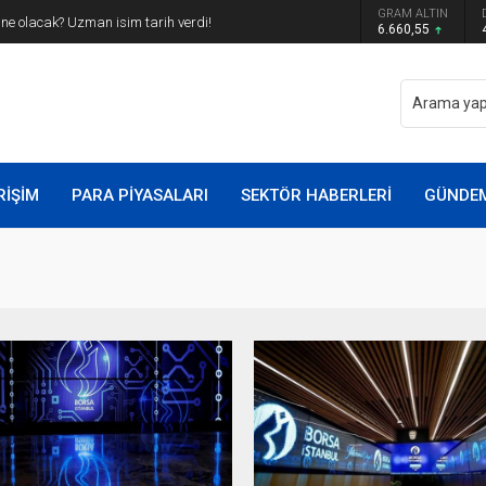
GRAM ALTIN
arı yarıya inmeli
6.660,55
RİŞİM
PARA PİYASALARI
SEKTÖR HABERLERİ
GÜNDE