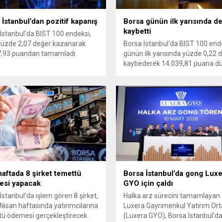
 İstanbul’dan pozitif kapanış
Borsa günün ilk yarısında d
kaybetti
İstanbul'da BIST 100 endeksi,
yüzde 2,07 değer kazanarak
Borsa İstanbul'da BIST 100 end
7,93 puandan tamamladı.
günün ilk yarısında yüzde 0,22 
kaybederek 14.039,81 puana dü
haftada 8 şirket temettü
Borsa İstanbul’da gong Lux
si yapacak
GYO için çaldı
İstanbul’da işlem gören 8 şirket,
Halka arz sürecini tamamlayan
Nisan haftasında yatırımcılarına
Luxera Gayrimenkul Yatırım Orta
ü ödemesi gerçekleştirecek.
(Luxera GYO), Borsa İstanbul'd