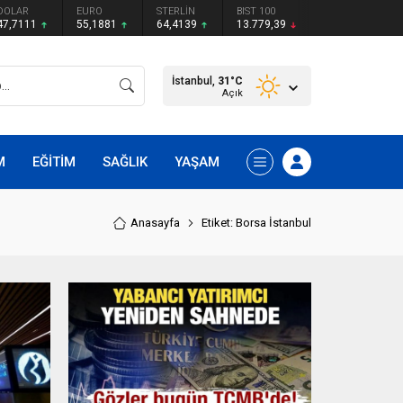
DOLAR
EURO
STERLİN
BIST 100
47,7111
55,1881
64,4139
13.779,39
İstanbul,
31
°C
Açık
M
EĞİTİM
SAĞLIK
YAŞAM
Anasayfa
Etiket: Borsa İstanbul