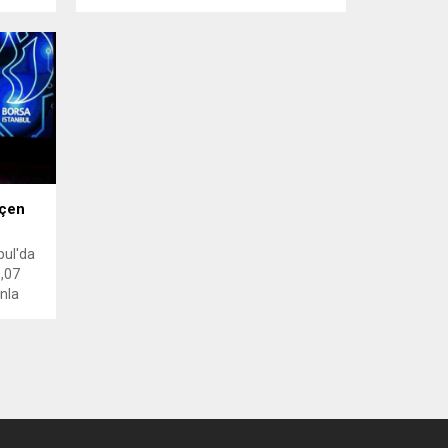
GYO"
hafta üst üste değer kaybetti. İşte
haftanın en çok yükselen ve düşen
hisseleri...
eçen
bul'da
1,07
nla