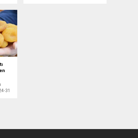
Savaşın
ve ihracat performansımız
logramı
sürdürülebilir cari denge hedefimizi
lan
destekliyor dedi.
ti.
tı
ren
ı
24-31
yan
ısı
n, bu
olar