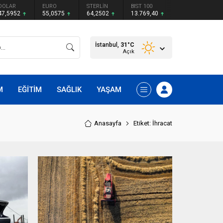
DOLAR
EURO
STERLİN
BIST 100
47,5952
55,0575
64,2502
13.769,40
İstanbul,
31
°C
Açık
M
EĞİTİM
SAĞLIK
YAŞAM
Anasayfa
Etiket: İhracat