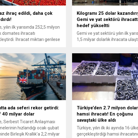
az ihraç edildi, daha çok
Kilogramı 25 dolar kazandırı
dırdı!
Gemi ve yat sektörü ihracatt
hedef yükseltti
, yılın ilk yarısında 252,5 milyon
ık domates ihracatı
Gemi ve yat sektörü yılın ilk yarı
leştirdi. İhracat miktarı gerilese
1,5 milyar dolarlık ihracata ulaştı
ogram başına ihracat
Kilogram başına 25 dolarlık ihra
ndeki artış sayesinde gelir kaybı
değeriyle katma değeri en yüks
 kaldı. Türkiye'nin en büyük
sektörlerden biri olan sektör, yıl
ı Romanya oldu.
sonunda 3 milyar dolara yaklaş
hedefliyor.
tta ada seferi rekor getirdi:
Türkiye’den 2.7 milyon dolar
 40 milyar dolar
hamsi ihracatı! En çoğunu
savaştaki ülke aldı
e, Serbest Ticaret Anlaşması
elerinin hızlandığı ocak-şubat
Türkiye, yılın ilk iki ayında 16 ül
nde Birleşik Krallık'a 2,2 milyar
gerçekleştirdiği hamsi ihracatı