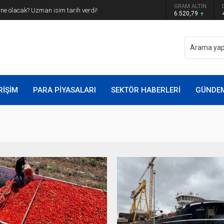
GRAM ALTIN
z ne olacak? Uzman isim tarih verdi!
6.520,79
RİŞİM
PARA PİYASALARI
SEKTÖR HABERLERİ
GÜNDE