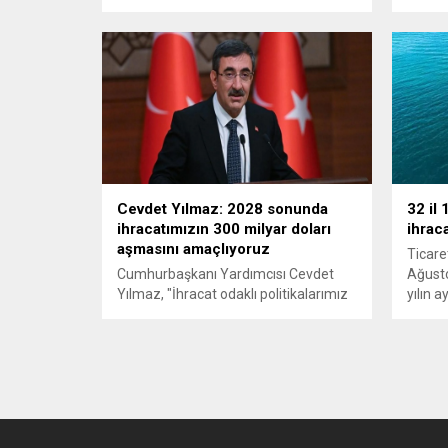
gerçekleşen transit taşımacılıkta ciddi
dolarlı
bir talep artışı görüyoruz.
rekora
Gaziantep’teki güçlü depo altyapımız
sektör
ve Yük Taksi modelimizle Avrupa ile
dikkat 
Anadolu’nun farklı noktalarından
aldığımız yükleri Dubai, Suudi
Arabistan, Katar, Kuveyt, Ürdün ve
Lübnan başta olmak üzere bölge
ülkelerine hızlı ve güvenli şekilde
ulaştırıyoruz”...
Cevdet Yılmaz: 2028 sonunda
32 il 
ihracatımızın 300 milyar doları
ihrac
aşmasını amaçlıyoruz
Ticare
Cumhurbaşkanı Yardımcısı Cevdet
Ağusto
Yılmaz, "İhracat odaklı politikalarımız
yılın 
ve rekabet gücünü artırmaya yönelik
artışl
yapısal adımlarımız ile 2028 yılının
olarak 
sonunda ihracatımızın 300 milyar
doları
doları aşmasını amaçlıyoruz" dedi.
gerçekl