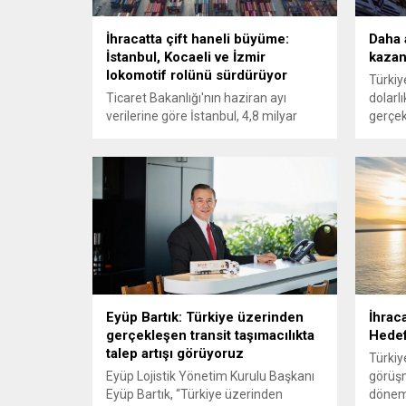
İhracatta çift haneli büyüme:
Daha 
İstanbul, Kocaeli ve İzmir
kazan
lokomotif rolünü sürdürüyor
Türkiye
Ticaret Bakanlığı'nın haziran ayı
dolarl
verilerine göre İstanbul, 4,8 milyar
gerçek
dolarlık dış satımla Türkiye'nin ihracat
de kil
şampiyonu oldu. Yılın ilk yarısında 21 il
değeri
1 milyar dolar barajını aşarken, Kocaeli
sınırlı
ve İzmir artışta zirveyi zorladı.
pazar
Eyüp Bartık: Türkiye üzerinden
İhraca
gerçekleşen transit taşımacılıkta
Hedef
talep artışı görüyoruz
Türkiy
Eyüp Lojistik Yönetim Kurulu Başkanı
görüşm
Eyüp Bartık, “Türkiye üzerinden
dönemi