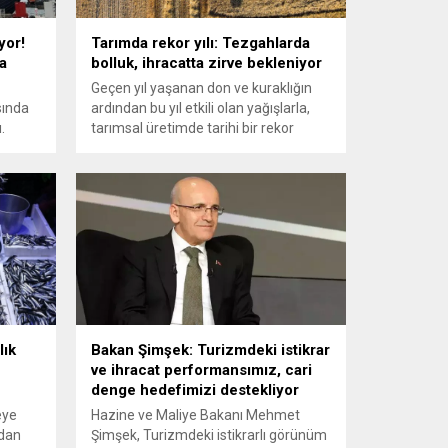
yor!
Tarımda rekor yılı: Tezgahlarda
a
bolluk, ihracatta zirve bekleniyor
Geçen yıl yaşanan don ve kuraklığın
sında
ardından bu yıl etkili olan yağışlarla,
.
tarımsal üretimde tarihi bir rekor
cat
bekleniyor. Meyve üretiminde yüzde
ek
57,8'e varan dev artışlar yaz
döneminde tüketiciye bolluk olarak
mayı
yansıyacak.
lık
Bakan Şimşek: Turizmdeki istikrar
ve ihracat performansımız, cari
denge hedefimizi destekliyor
keye
Hazine ve Maliye Bakanı Mehmet
ndan
Şimşek, Turizmdeki istikrarlı görünüm