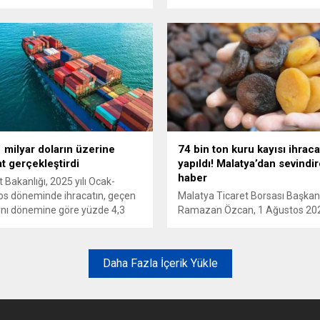
k ihracat yaparak tarihi bir
2,6 milyon dolar gelir elde etti. 
 imza attı. Otomotiv ve çelik
sürdüğü Ukrayna, 1,1 milyon ki
lerinin sürüklediği bu başarı
aşan taleple en çok ihracat yapı
çekti.
ülke olarak dikkatleri üzerine çek
1 milyar doların üzerine
74 bin ton kuru kayısı ihraca
at gerçekleştirdi
yapıldı! Malatya’dan sevindi
haber
t Bakanlığı, 2025 yılı Ocak-
s döneminde ihracatın, geçen
Malatya Ticaret Borsası Başkan
aynı dönemine göre yüzde 4,3
Ramazan Özcan, 1 Ağustos 20
a 178 milyar 112 milyon dolar
Temmuz 2025 tarihlerini kapsa
gerçekleştiğini, 32 ilin 1 milyar
sezonda 74 bin 774 ton kuru kay
n üzerinde ihracat
ihracatı yapıldığını belirtti. Özca
Daha Fazla İçerik Yükle
eştirdiğini açıkladı.
ihracattan 377 milyon 371 bin d
gelir elde edildiğini duyurdu.