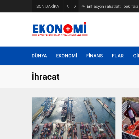
SON DAKİKA
Enflasyon rahatlattı, peki fai
DÜNYA
EKONOMİ
FİNANS
FUAR
Gİ
İhracat