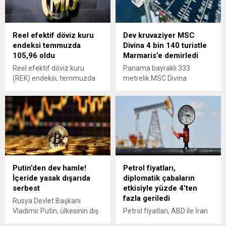
bir beklenti oluşturmanın
sağlıklı olmayacağını söyledi.
Reel efektif döviz kuru
Dev kruvaziyer MSC
endeksi temmuzda
Divina 4 bin 140 turistle
105,96 oldu
Marmaris’e demirledi
Reel efektif döviz kuru
Panama bayraklı 333
(REK) endeksi, temmuzda
metrelik MSC Divina
Tüketici Fiyat Endeksi
kruvaziyeri, Kuşadası'nın
(TÜFE) bazında 0,39 puan
ardından 4 bin 140
artarak 105,96'ya çıktı.
yolcusuyla Marmaris'e
ulaştı. Çoğunluğu Avrupalı
olan turistler, ilçenin tarihi ve
turistik noktalarını gezerek
esnafın yüzünü güldürdü.
Putin’den dev hamle!
Petrol fiyatları,
İçeride yasak dışarıda
diplomatik çabaların
serbest
etkisiyle yüzde 4’ten
fazla geriledi
Rusya Devlet Başkanı
Vladimir Putin, ülkesinin dış
Petrol fiyatları, ABD ile İran
ticaret işlemlerinde kripto
arasındaki gerilimin