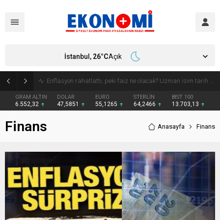
İstanbul,
26
°C
Açık
Bakan Kurum: Atık artış hızı yarı yarıya inmeli
GRAM ALTIN
DOLAR
EURO
STERLİN
BIST 100
6.552,32
47,5851
55,1265
64,2466
13.703,13
Finans
Anasayfa
Finans