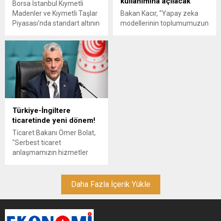
kullanımına açılacak
Borsa İstanbul Kıymetli
Madenler ve Kıymetli Taşlar
Bakan Kacır, "Yapay zeka
Piyasası'nda standart altının
modellerinin toplumumuzun
kilogram fiyatı, günün
hafızasını ve teknolojik
sonunda 6 milyon 123 bin
bağımsızlığımız için de
liraya indi. Tüm metallerde
büyük önem taşıyor. Bu
toplam işlem hacmi ise 6,1
doğrultuda BİLGE dil
milyar lira oldu.
modelimizi yakın zamanda
geliştiricilerin kullanımına
açacağız" dedi.
Türkiye-İngiltere
ticaretinde yeni dönem!
Ticaret Bakanı Ömer Bolat,
"Serbest ticaret
anlaşmamızın hizmetler
sektörüne genişletilmesine
yönelik müzakerelerde çok
önemli ilerlemeler
Daha Fazla İçerik Yükle
sağlanmıştır" dedi.