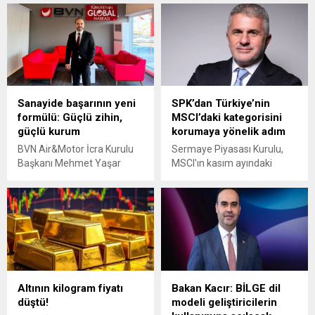
para kullanılmasına olanak
düşürülmesine yönelik
tanıyan yeni yasayı onayladı.
diplomatik çabaların
Ülke içindeki alışverişlerde
sürmesi ve Hürmüz
ise kripto para yasağı
Boğazı'nın yeniden
sürecek.
açılmasına yönelik anlaşma
ihtimalinin güçlenmesiyle
yüzde 4,5 geriledi.
Sanayide başarının yeni
SPK’dan Türkiye’nin
formülü: Güçlü zihin,
MSCI’daki kategorisini
güçlü kurum
korumaya yönelik adım
BVN Air&Motor İcra Kurulu
Sermaye Piyasası Kurulu,
Başkanı Mehmet Yaşar
MSCI'ın kasım ayındaki
Bahçivan, sanayide
endeks değerlendirmesi
başarının yalnızca
öncesinde yatırım fonlarının
teknolojiyle değil, güçlü
değerlemesine yönelik yeni
zihinler, verimlilik kültürü ve
bir düzenlemeye gitti.
sürdürülebilirlik anlayışıyla
Uzmanlar, kararın
mümkün olduğunu
piyasadaki gri alanları
vurgulayarak geleceğin
ortadan kaldırdığını
üretim modelini anlattı.
belirtiyor.
Altının kilogram fiyatı
Bakan Kacır: BİLGE dil
düştü!
modeli geliştiricilerin