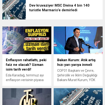
Dev kruvaziyer MSC Divina 4 bin 140
turistle Marmaris’e demirledi
Enflasyon rahatlattı, peki
Bakan Kurum: Atık artış
faiz ne olacak? Uzman
hızı yarı yarıya inmeli
isim tarih verdi!
COP31 Başkanı ve Çevre,
Eda Karadağ, temmuz ayı
Şehircilik ve İklim Değişikliği
enflasyon verisinin piyasa
Bakanı Murat Kurum, YÖK
beklentilerinin altında
tarafından düzenlenen
gerçekleşmesini olumlu
"COP31 Yolunda Bilim
değerlendirdiklerini
Diplomasisi Akademi
belirterek, tek bir veriyle
Lansmanı"nda konuştu.
para politikasına ilişkin kesin