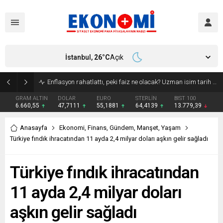
İstanbul,
26
°C
Açık
Enflasyon rahatlattı, peki faiz ne olacak? Uzman isim tarih verdi!
GRAM ALTIN
DOLAR
EURO
STERLİN
BIST 100
6.660,55
47,7111
55,1881
64,4139
13.779,39
Anasayfa
Ekonomi
,
Finans
,
Gündem
,
Manşet
,
Yaşam
Türkiye fındık ihracatından 11 ayda 2,4 milyar doları aşkın gelir sağladı
Türkiye fındık ihracatından
11 ayda 2,4 milyar doları
aşkın gelir sağladı