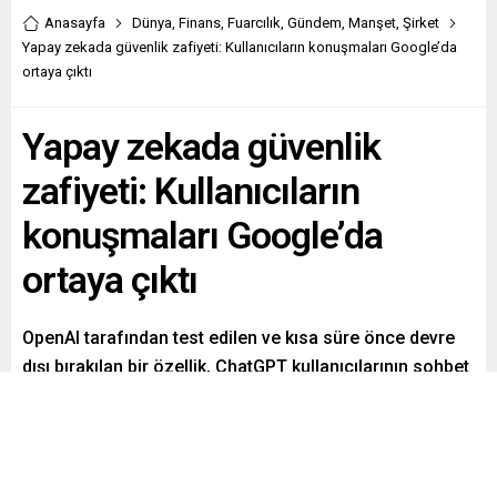
Anasayfa
Dünya
,
Finans
,
Fuarcılık
,
Gündem
,
Manşet
,
Şirket
Yapay zekada güvenlik zafiyeti: Kullanıcıların konuşmaları Google’da
ortaya çıktı
Yapay zekada güvenlik
zafiyeti: Kullanıcıların
konuşmaları Google’da
ortaya çıktı
OpenAI tarafından test edilen ve kısa süre önce devre
dışı bırakılan bir özellik, ChatGPT kullanıcılarının sohbet
geçmişinin Google’da gözükmesine neden oldu. İşte
detaylar…
Paylaş
Tweetle
Gönder