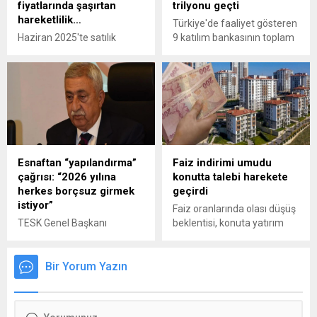
fiyatlarında şaşırtan
trilyonu geçti
hareketlilik…
Türkiye'de faaliyet gösteren
Haziran 2025'te satılık
9 katılım bankasının toplam
konutlara olan talep
aktif büyüklüğü geçen yıl
düşerken, kiralık konutlara
yüzde 63 artarak 4 trilyon
ilgi arttı. Reel fiyatlar
320 milyar liraya yükseldi.
İstanbul ve İzmir’de
gerilerken, Ankara hem
satış hem kira piyasasında
pozitif ayrıştı.
Esnaftan “yapılandırma”
Faiz indirimi umudu
çağrısı: “2026 yılına
konutta talebi harekete
herkes borçsuz girmek
geçirdi
istiyor”
Faiz oranlarında olası düşüş
TESK Genel Başkanı
beklentisi, konuta yatırım
Bendevi Palandöken,
iştahını artırıyor. Sektör
esnafın borç yüküne dikkat
temsilcileri, yılın son
çekti. 2026 öncesinde
Bir Yorum Yazın
çeyreğinde satışların
kapsamlı ve uzun vadeli bir
hızlanabileceğini ve 2025’in
borç yapılandırmasının
rekor seviyede
acilen hayata geçirilmesi
kapanabileceğini öngörüyor.