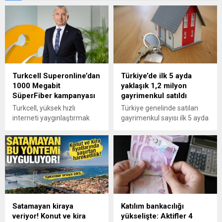
Turkcell Superonline’dan
Türkiye’de ilk 5 ayda
1000 Megabit
yaklaşık 1,2 milyon
SüperFiber kampanyası
gayrimenkul satıldı
Turkcell, yüksek hızlı
Türkiye genelinde satılan
interneti yaygınlaştırmak
gayrimenkul sayısı ilk 5 ayda
için yeni bir kampanya
geçen yılın aynı dönemine
hayata geçirdiğini duyurdu.
göre yüzde 13 artarak 1
Kampanya kapsamında,
milyon 196 bin 100'e
Turkcell Superonline fiber
yükseldi.
müşterileri 100 Megabit
fiyatına, 1000 Megabit
‘SüperFiber’ kullanacak.
Satamayan kiraya
Katılım bankacılığı
veriyor! Konut ve kira
yükselişte: Aktifler 4