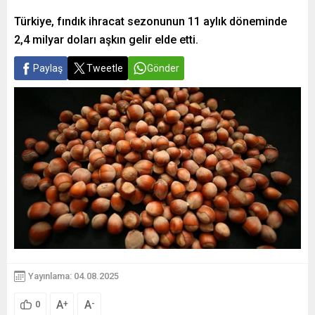
Türkiye, fındık ihracat sezonunun 11 aylık döneminde
2,4 milyar doları aşkın gelir elde etti.
Paylaş
Tweetle
Gönder
Yayınlama: 04.08.2025
A
A
+
-
0