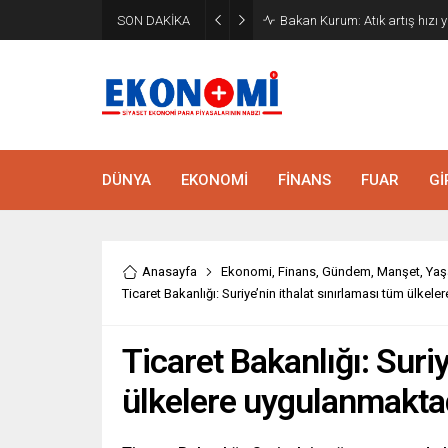
SON DAKİKA
Bakan Kurum: Atık artış hızı y
DÜNYA
EKONOMİ
FİNANS
FUAR
Gİ
Anasayfa
Ekonomi
,
Finans
,
Gündem
,
Manşet
,
Ya
Ticaret Bakanlığı: Suriye’nin ithalat sınırlaması tüm ülkel
Ticaret Bakanlığı: Suriy
ülkelere uygulanmakta