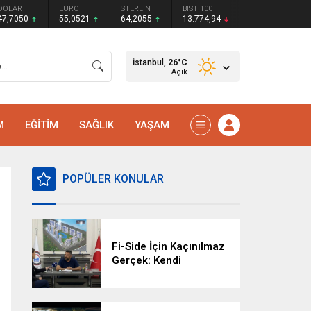
DOLAR
EURO
STERLİN
BIST 100
47,7050
55,0521
64,2055
13.774,94
İstanbul,
26
°C
Açık
M
EĞİTİM
SAĞLIK
YAŞAM
POPÜLER KONULAR
Fi-Side İçin Kaçınılmaz
Gerçek: Kendi
Kaderimizi Kendimiz
Yazacağız