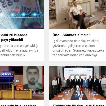
’daki 20 hissede
Öncü Sönmez Kimdir.!
 payı yükseldi
İş dünyasında teknoloji ve dijital
atırımcıların en çok aldığı
çözümler geliştiren projelere
 belli oldu. Temmuz ayında
öncülük eden Sönmez; yapay zeka
tanbul'daki büyük
tabanlı yazılımlar, veri analitiği,
de yabancı payı yükseldi.
yatırım danışmanlığı ve dijital
dönüşüm stratejileri üzerine
çalışmalar yürütmektedir.
hada kalp krizi geçiren
Türkiye’nin ilk Yap-İşlet-Devret