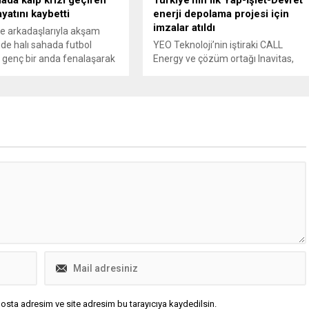
yatını kaybetti
enerji depolama projesi için
imzalar atıldı
e arkadaşlarıyla akşam
nde halı sahada futbol
YEO Teknoloji’nin iştiraki CALL
genç bir anda fenalaşarak
Energy ve çözüm ortağı Inavitas,
ldı. Kalp krizi geçirdiği tespit
Saves Enerji’ye ait 120 MWh
enç hastanede hayatını
kapasiteli iki enerji depolama
projesini hayata geçirmek üzere
anlaştı.
osta adresim ve site adresim bu tarayıcıya kaydedilsin.