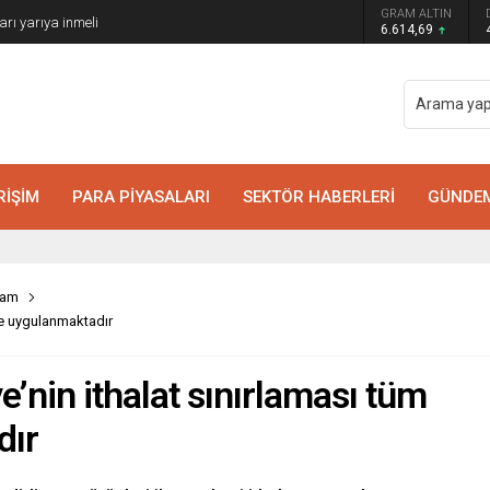
GRAM ALTIN
arı yarıya inmeli
6.614,69
RİŞİM
PARA PİYASALARI
SEKTÖR HABERLERİ
GÜNDE
şam
ere uygulanmaktadır
e’nin ithalat sınırlaması tüm
dır