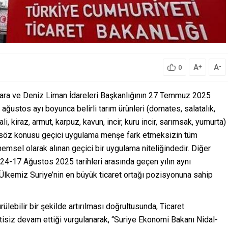
A
A
+
-
0
 Kara ve Deniz Liman İdareleri Başkanlığının 27 Temmuz 2025
 ağustos ayı boyunca belirli tarım ürünleri (domates, salatalık,
li, kiraz, armut, karpuz, kavun, incir, kuru incir, sarımsak, yumurta)
lup, söz konusu geçici uygulama menşe fark etmeksizin tüm
msel olarak alınan geçici bir uygulama niteliğindedir. Diğer
2024-17 Ağustos 2025 tarihleri arasında geçen yılın aynı
Ülkemiz Suriye’nin en büyük ticaret ortağı pozisyonuna sahip
ürülebilir bir şekilde artırılması doğrultusunda, Ticaret
intisiz devam ettiği vurgulanarak, “Suriye Ekonomi Bakanı Nidal-