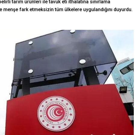
irli tarım ürünleri ile tavuk eti ithalatına sınırlama
e menşe fark etmeksizin tüm ülkelere uygulandığını duyurdu.