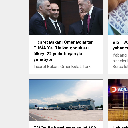
Ticaret Bakanı Ömer Bolat’tan
BIST 30
TÜSİAD’a: ‘Halkın çocukları
yabancı
ülkeyi 22 yıldır başarıyla
Yabancı y
yönetiyor’
hisseler
Ticaret Bakanı Ömer Bolat, Türk
Borsa İs
Sanayicileri ve İş İnsanları Derneği
hisseler
(TÜSİAD) Yüksek İstişare Konseyi
(YİK) Başkanı Mehmet Ömer Arif
Aras'ın açıklamalarıyla ilgili, Halkın
çocukları ülkeyi artık 22 yıldır
başarıyla yönetiyorlar dedi.
TAV’ın üç havalimanı en iyi 100
Halı sa