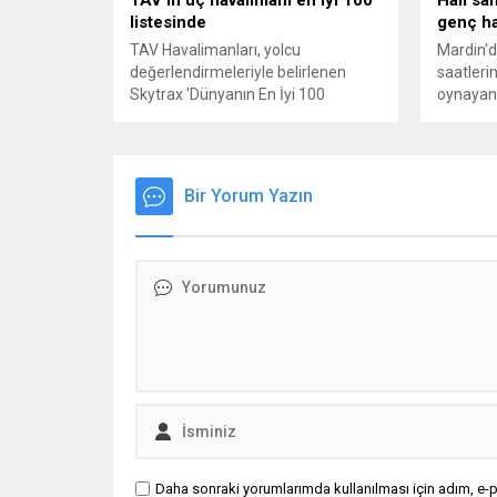
listesinde
genç ha
TAV Havalimanları, yolcu
Mardin'd
değerlendirmeleriyle belirlenen
saatleri
Skytrax 'Dünyanın En İyi 100
oynayan 
Havalimanı’ listesine Ankara ve
yere yığı
Medine’nin ardından Almatı’yı da
edilen g
eklediğini duyurdu. Londra’da
kaybetti.
düzenlenen törende Ankara, İzmir,
Bir Yorum Yazın
Milas-Bodrum, Almatı, Medine,
Riga, Üsküp ve Tiflis
havalimanlarının kendi
kategorilerinde ‘en iyiler’ arasında
yer aldığı belirtildi.
Daha sonraki yorumlarımda kullanılması için adım, e-p