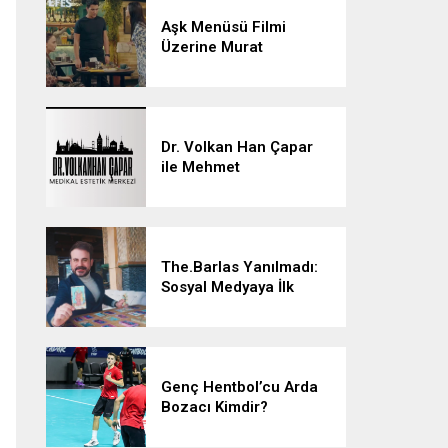
Aşk Menüsü Filmi
Üzerine Murat
Akman’la Konuştuk
Dr. Volkan Han Çapar
ile Mehmet
Çalışkan’dan Estetikte
Yenilikçi Adımlar
The.Barlas Yanılmadı:
Sosyal Medyaya İlk
Tarotu Getiren
The.Barlas, Yatırımların
ve Müziğin Geleceğini
Şekillendiriyor
Genç Hentbol’cu Arda
Bozacı Kimdir?