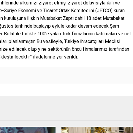
lerinde ülkemizi ziyaret etmiş, ziyaret dolayısıyla ikili ve
iye-Suriye Ekonomi ve Ticaret Ortak Komitesi’ni (JETCO) kuran
in kuruluşuna ilişkin Mutabakat Zaptı dahil 18 adet Mutabakat
7 Ağustos tarihinde başlayıp eylüle kadar devam edecek Şam
 Bolat ile birlikte 100’e yakın Türk firmalarının katılmaları ve net
rı planlanmıştır. Bu vesileyle, Türkiye İhracatçıları Meclisi
nize edilecek olup yine sektörünün öncü firmalarımız tarafından
leştirilecektir” ifadelerine yer verildi.