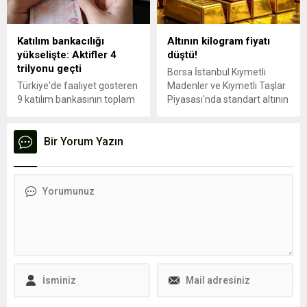
kullandı.
Katılım bankacılığı
Altının kilogram fiyatı
yükselişte: Aktifler 4
düştü!
trilyonu geçti
Borsa İstanbul Kıymetli
Türkiye'de faaliyet gösteren
Madenler ve Kıymetli Taşlar
9 katılım bankasının toplam
Piyasası'nda standart altının
aktif büyüklüğü geçen yıl
kilogram fiyatı, günün
yüzde 63 artarak 4 trilyon
sonunda 6 milyon 123 bin
320 milyar liraya yükseldi.
Bir Yorum Yazın
liraya indi. Tüm metallerde
toplam işlem hacmi ise 6,1
milyar lira oldu.