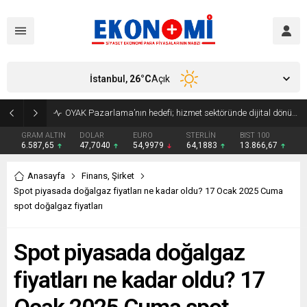
İstanbul,
26
°C
Açık
BTM girişimleri yılın ilk yarısında 11 milyon dolarlık yatırım çekti
GRAM ALTIN
DOLAR
EURO
STERLİN
BIST 100
6.587,65
47,7040
54,9979
64,1883
13.866,67
Anasayfa
Finans
,
Şirket
Spot piyasada doğalgaz fiyatları ne kadar oldu? 17 Ocak 2025 Cuma
spot doğalgaz fiyatları
Spot piyasada doğalgaz
fiyatları ne kadar oldu? 17