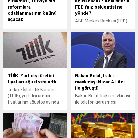
bırakması, Türkiye’nin
açıklanacak? Analistlerin
reformlara
FED faiz beklentisi ne
odaklanmasının önünü
yönde?
açacak
ABD Merkez Bankası (FED)
Hazine ve Maliye Bakanı
mayıs ayı faiz kararı için
Mehmet Şimşek, terör
piyasaların tedirgin bekleyişi
örgütü PKK'nın kendini
sürüyor. Peki, FED faiz kararı
feshetmesine ilişkin olarak,
ne zaman? Analistlerin FED
"PKK’nın silah bırakması,
faiz beklentisi ne yönde?
siyasi istikrarın
sağlanmasına ve Türkiye’nin
büyüme ile reformlara
TÜİK: Yurt dışı üretici
Bakan Bolat, Iraklı
odaklanmasının önünü
fiyatları ağustosta arttı
mevkidaşı Nizar Al-Ani
açacaktır." dedi.
ile görüştü
Türkiye İstatistik Kurumu
(TÜİK), yurt dışı üretici
Bakan Bolat, Iraklı mevkidaşı
fiyatlarının ağustos ayında
ile telefon görüşmesi
yıllık yüzde 28,01, aylık 1,32
gerçekleştirdiğini belirterek,
arttığını açıkladı.
"Kalkınma Yolu Projesi başta
olmak üzere işbirliğinin daha
ileri seviyelere taşınması için
mutabık kaldık" ifadesini