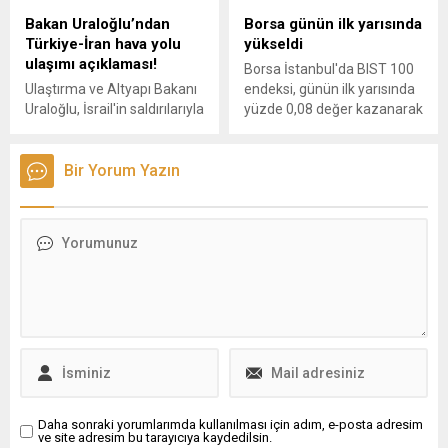
dolardan fazla değer
Bakan Uraloğlu’ndan
Borsa günün ilk yarısında
kaybetti.
Türkiye-İran hava yolu
yükseldi
ulaşımı açıklaması!
Borsa İstanbul'da BIST 100
Ulaştırma ve Altyapı Bakanı
endeksi, günün ilk yarısında
Uraloğlu, İsrail'in saldırılarıyla
yüzde 0,08 değer kazanarak
uçak seferlerinin durduğu
11.159,60 puana çıktı.
Meşhed-İstanbul hattında,
İranlı taşıyıcılarca İstanbul
Bir Yorum Yazın
yönlü seferlerin bugün
tekrar başlatılacağını belirtti.
Daha sonraki yorumlarımda kullanılması için adım, e-posta adresim
ve site adresim bu tarayıcıya kaydedilsin.