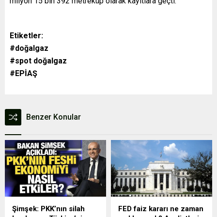
milyon 15 bin 392 metreküp olarak kayıtlara geçti.
Etiketler:
#doğalgaz
#spot doğalgaz
#EPİAŞ
Benzer Konular
Şimşek: PKK’nın silah
FED faiz kararı ne zaman