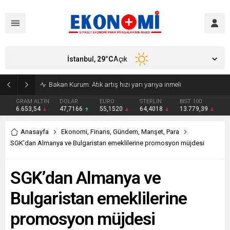
İstanbul,
29
°C
Açık
Bakan Kurum: Atık artış hızı yarı yarıya inmeli
GRAM ALTIN
DOLAR
EURO
STERLİN
BIST 100
6.653,54
47,7166
55,1520
64,4018
13.779,39
Anasayfa
Ekonomi
,
Finans
,
Gündem
,
Manşet
,
Para
SGK’dan Almanya ve Bulgaristan emeklilerine promosyon müjdesi
SGK’dan Almanya ve
Bulgaristan emeklilerine
promosyon müjdesi