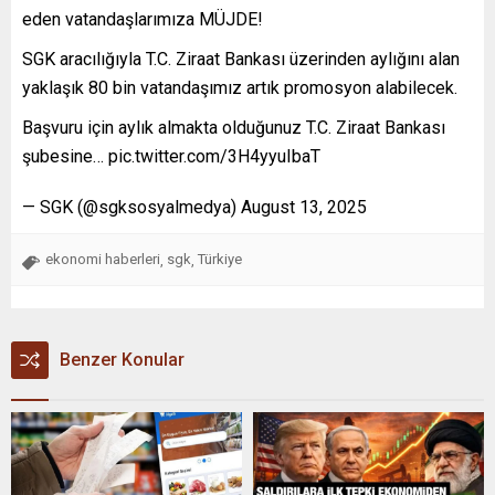
eden vatandaşlarımıza MÜJDE!
SGK aracılığıyla T.C. Ziraat Bankası üzerinden aylığını alan
yaklaşık 80 bin vatandaşımız artık promosyon alabilecek.
Başvuru için aylık almakta olduğunuz T.C. Ziraat Bankası
şubesine… pic.twitter.com/3H4yyuIbaT
— SGK (@sgksosyalmedya) August 13, 2025
ekonomi haberleri
sgk
Türkiye
,
,
Benzer Konular