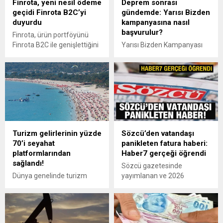
Finrota, yeni nesil ödeme
Deprem sonrası
geçidi Finrota B2C’yi
gündemde: Yarısı Bizden
duyurdu
kampanyasına nasıl
başvurulur?
Finrota, ürün portföyünü
Finrota B2C ile genişlettiğini
Yarısı Bizden Kampanyası
duyurdu. Hazır ödeme
nedir? Kimler başvurabilir?
sayfası, çoklu POS yönetimi
Ev sahibi ve kiracıya ne
ve dinamik yönlendirme gibi
kadar destek veriliyor?
özellikleri tek bir platformda
Ödemeler nasıl ve ne
birleştiren yeni nesil ödeme
zaman yapılacak? İşte tüm
geçidi Finrota B2C,
ayrıntılar...
işletmelere tahsilat
süreçlerinde maksimum
Turizm gelirlerinin yüzde
Sözcü’den vatandaşı
dönüşüm sağlamayı
70’i seyahat
panikleten fatura haberi:
hedefliyor.
platformlarından
Haber7 gerçeği öğrendi
sağlandı!
Sözcü gazetesinde
Dünya genelinde turizm
yayımlanan ve 2026
gelirlerinin yaklaşık yüzde
itibarıyla “750 TL’yi aşan
70'inin çevrimiçi seyahat
elektrik faturalarının
platformları aracılığıyla
otomatik olarak iki katına
sağlandığı açıklandı. TTYD
çıkacağı” iddiası yalan çıktı.