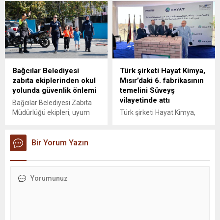
yaşadığı ekonomik
milyar dolarlık ihracat eşiğini
zorluklardan dolayı
aşmayı hedefliyor.
başvurduğu konkordatodan
çıkamayarak iflas etti.
Bağcılar Belediyesi
Türk şirketi Hayat Kimya,
zabıta ekiplerinden okul
Mısır’daki 6. fabrikasının
yolunda güvenlik önlemi
temelini Süveyş
vilayetinde attı
Bağcılar Belediyesi Zabıta
Müdürlüğü ekipleri, uyum
Türk şirketi Hayat Kimya,
haftasında okul hayatına
Mısır'ın Süveyş vilayetine
yeni başlayan öğrenciler için
bağlı Ain Sokhna
ilkokul önlerinde nöbet
Bir Yorum Yazın
bölgesindeki yerleşkesinde
tuttuğunu duyurdu. Ekipler,
44 milyon dolarlık yeni
yaya geçitlerinde araçları
yatırımının temelini attı.
durdurup yolu güvenli hale
getirerek çocukların
ulaşımını kolaylaştırıyor.