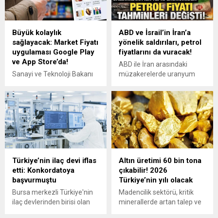
Büyük kolaylık
ABD ve İsrail’in İran’a
sağlayacak: Market Fiyatı
yönelik saldırıları, petrol
uygulaması Google Play
fiyatlarını da vuracak!
ve App Store’da!
ABD ile İran arasındaki
Sanayi ve Teknoloji Bakanı
müzakerelerde uranyum
Mehmet Fatih Kacır,
zenginleştirme konusundaki
TÜBİTAK tarafından
görüş ayrılıkları sürerken,
geliştirilen Market Fiyatı
bugün İsrail'in İran'a yönelik
uygulamasına artık Google
saldırısının petrol
Play ve App Store'dan da
fiyatlarında yaklaşık yüzde
ulaşılabileceğini duyurdu.
10'luk artışa yol açabileceği
değerlendiriliyor.
Türkiye’nin ilaç devi iflas
Altın üretimi 60 bin tona
etti: Konkordatoya
çıkabilir! 2026
başvurmuştu
Türkiye’nin yılı olacak
Bursa merkezli Türkiye'nin
Madencilik sektörü, kritik
ilaç devlerinden birisi olan
minerallerde artan talep ve
FarmaVip İlaç firması,
yatırım iştahıyla 2026'da 10