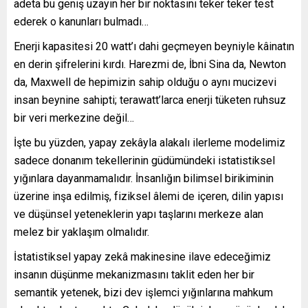
adeta bu geniş uzayın her bir noktasını teker teker test
ederek o kanunları bulmadı…
Enerji kapasitesi 20 watt’ı dahi geçmeyen beyniyle kâinatın
en derin şifrelerini kırdı. Harezmi de, İbni Sina da, Newton
da, Maxwell de hepimizin sahip olduğu o aynı mucizevi
insan beynine sahipti; terawatt’larca enerji tüketen ruhsuz
bir veri merkezine değil…
İşte bu yüzden, yapay zekâyla alakalı ilerleme modelimiz
sadece donanım tekellerinin güdümündeki istatistiksel
yığınlara dayanmamalıdır. İnsanlığın bilimsel birikiminin
üzerine inşa edilmiş, fiziksel âlemi de içeren, dilin yapısı
ve düşünsel yeteneklerin yapı taşlarını merkeze alan
melez bir yaklaşım olmalıdır.
İstatistiksel yapay zekâ makinesine ilave edeceğimiz
insanın düşünme mekanizmasını taklit eden her bir
semantik yetenek, bizi dev işlemci yığınlarına mahkum