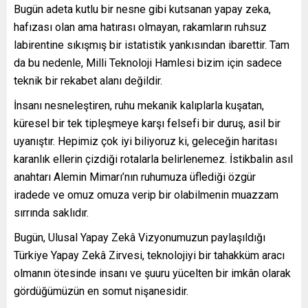
Bugün adeta kutlu bir nesne gibi kutsanan yapay zeka,
hafızası olan ama hatırası olmayan, rakamların ruhsuz
labirentine sıkışmış bir istatistik yankısından ibarettir. Tam
da bu nedenle, Milli Teknoloji Hamlesi bizim için sadece
teknik bir rekabet alanı değildir.
İnsanı nesneleştiren, ruhu mekanik kalıplarla kuşatan,
küresel bir tek tipleşmeye karşı felsefi bir duruş, asil bir
uyanıştır. Hepimiz çok iyi biliyoruz ki, geleceğin haritası
karanlık ellerin çizdiği rotalarla belirlenemez. İstikbalin asıl
anahtarı Alemin Mimarı’nın ruhumuza üflediği özgür
iradede ve omuz omuza verip bir olabilmenin muazzam
sırrında saklıdır.
Bugün, Ulusal Yapay Zekâ Vizyonumuzun paylaşıldığı
Türkiye Yapay Zekâ Zirvesi, teknolojiyi bir tahakküm aracı
olmanın ötesinde insanı ve şuuru yücelten bir imkân olarak
gördüğümüzün en somut nişanesidir.