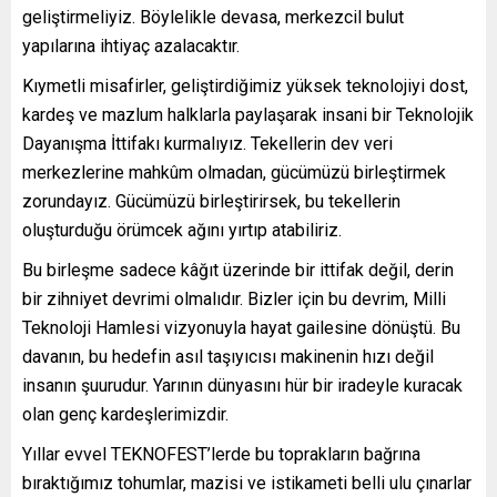
geliştirmeliyiz. Böylelikle devasa, merkezcil bulut
yapılarına ihtiyaç azalacaktır.
Kıymetli misafirler, geliştirdiğimiz yüksek teknolojiyi dost,
kardeş ve mazlum halklarla paylaşarak insani bir Teknolojik
Dayanışma İttifakı kurmalıyız. Tekellerin dev veri
merkezlerine mahkûm olmadan, gücümüzü birleştirmek
zorundayız. Gücümüzü birleştirirsek, bu tekellerin
oluşturduğu örümcek ağını yırtıp atabiliriz.
Bu birleşme sadece kâğıt üzerinde bir ittifak değil, derin
bir zihniyet devrimi olmalıdır. Bizler için bu devrim, Milli
Teknoloji Hamlesi vizyonuyla hayat gailesine dönüştü. Bu
davanın, bu hedefin asıl taşıyıcısı makinenin hızı değil
insanın şuurudur. Yarının dünyasını hür bir iradeyle kuracak
olan genç kardeşlerimizdir.
Yıllar evvel TEKNOFEST’lerde bu toprakların bağrına
bıraktığımız tohumlar, mazisi ve istikameti belli ulu çınarlar