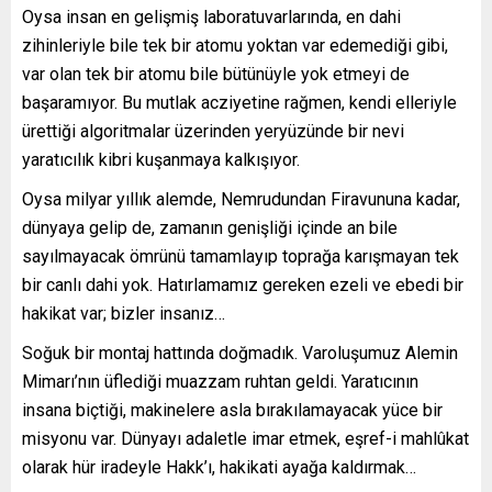
Oysa insan en gelişmiş laboratuvarlarında, en dahi
zihinleriyle bile tek bir atomu yoktan var edemediği gibi,
var olan tek bir atomu bile bütünüyle yok etmeyi de
başaramıyor. Bu mutlak acziyetine rağmen, kendi elleriyle
ürettiği algoritmalar üzerinden yeryüzünde bir nevi
yaratıcılık kibri kuşanmaya kalkışıyor.
Oysa milyar yıllık alemde, Nemrudundan Firavununa kadar,
dünyaya gelip de, zamanın genişliği içinde an bile
sayılmayacak ömrünü tamamlayıp toprağa karışmayan tek
bir canlı dahi yok. Hatırlamamız gereken ezeli ve ebedi bir
hakikat var; bizler insanız…
Soğuk bir montaj hattında doğmadık. Varoluşumuz Alemin
Mimarı’nın üflediği muazzam ruhtan geldi. Yaratıcının
insana biçtiği, makinelere asla bırakılamayacak yüce bir
misyonu var. Dünyayı adaletle imar etmek, eşref-i mahlûkat
olarak hür iradeyle Hakk’ı, hakikati ayağa kaldırmak…