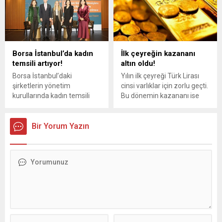
İstanbul'da düzenlenen
üzerinde çalışıyor.
etkinlikle kutlandı.
Hazırlanan çalışmayla
birlikte, mahkemelerin kamu
kurumlarından talep ettiği
bilgi ve belgeler için belirli bir
Borsa İstanbul’da kadın
İlk çeyreğin kazananı
süre sınırı getirilecek. Süresi
temsili artıyor!
altın oldu!
içinde gönderilmeyen
evraklar için ise yaptırım
Borsa İstanbul’daki
Yılın ilk çeyreği Türk Lirası
uygulanması gündeme
şirketlerin yönetim
cinsi varlıklar için zorlu geçti.
taşındı.
kurullarında kadın temsili
Bu dönemin kazananı ise
2024’te yüzde 18,7’ye
altın oldu.
yükseldi. Kadın CEO sayısı
25’e çıkarken, kadın yönetim
Bir Yorum Yazın
kurulu başkanı sayısı ise 50
oldu.