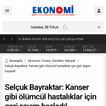
İstanbul,
25
°C
Açık
Bakan Kurum: Atık artış hızı yarı yarıya inmeli
GRAM ALTIN
DOLAR
EURO
STERLİN
BIST 100
6.587,65
47,7040
54,9979
64,1883
13.866,67
Anasayfa
Ekonomi
,
Finans
,
Gündem
,
Manşet
Selçuk Bayraktar: Kanser gibi ölümcül hastalıklar için geri sayım
başladı!
Selçuk Bayraktar: Kanser
gibi ölümcül hastalıklar için