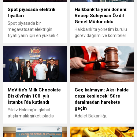
Spot piyasada elektrik
Halkbank’ta yeni dönem:
fiyatları
Recep Süleyman Özdil
Genel Müdür oldu
Spot piyasada bir
megavatsaat elektriğin
Halkbank'ta yönetim kurulu
fiyatı yarın için en yüksek 4
görev dağılımı ve komiteler
bin 200 lira, en düşük 207
belli olurken, Meltem Taylan
lira 1 kuruş oldu.
Aydın'ın yönetim kurulu
başkanı, Şeref Aksaç'ın
yönetim kurulu başkan
vekili, Recep Süleyman
Özdil'in genel müdür
olmasına karar verildi.
McVitie’s Milk Chocolate
Geç kalmayın: Aksi halde
Bisküvi’nin 100. yılı
ceza kesilecek! Süre
İstanbul’da kutlandı
daralmadan harekete
geçin
Yıldız Holding'in global
atıştırmalık şirketi pladis
Adalet Bakanlığı,
bünyesinde yer alan
yargılamalarda yaşanan
McVitie's Milk Chocolate
uzamaların önüne geçmek
Bisküvi'nin 100. yılı
için yeni bir düzenleme