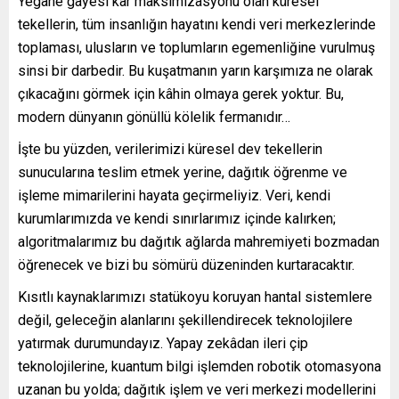
Yegâne gayesi kâr maksimizasyonu olan küresel
tekellerin, tüm insanlığın hayatını kendi veri merkezlerinde
toplaması, ulusların ve toplumların egemenliğine vurulmuş
sinsi bir darbedir. Bu kuşatmanın yarın karşımıza ne olarak
çıkacağını görmek için kâhin olmaya gerek yoktur. Bu,
modern dünyanın gönüllü kölelik fermanıdır…
İşte bu yüzden, verilerimizi küresel dev tekellerin
sunucularına teslim etmek yerine, dağıtık öğrenme ve
işleme mimarilerini hayata geçirmeliyiz. Veri, kendi
kurumlarımızda ve kendi sınırlarımız içinde kalırken;
algoritmalarımız bu dağıtık ağlarda mahremiyeti bozmadan
öğrenecek ve bizi bu sömürü düzeninden kurtaracaktır.
Kısıtlı kaynaklarımızı statükoyu koruyan hantal sistemlere
değil, geleceğin alanlarını şekillendirecek teknolojilere
yatırmak durumundayız. Yapay zekâdan ileri çip
teknolojilerine, kuantum bilgi işlemden robotik otomasyona
uzanan bu yolda; dağıtık işlem ve veri merkezi modellerini