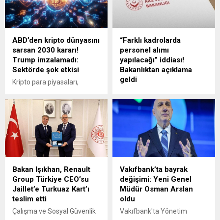
ABD’den kripto dünyasını
“Farklı kadrolarda
sarsan 2030 kararı!
personel alımı
Trump imzalamadı:
yapılacağı” iddiası!
Sektörde şok etkisi
Bakanlıktan açıklama
geldi
Kripto para piyasaları,
ABD'nin dijital dolar
Aile ve Sosyal Hizmetler
hamlesini durdurmasıyla
Bakanlığı, bazı sosyal
rahat bir nefes aldı.
medya hesaplarında yer
Kayıplarını telafi ederek 64
alan "KPSS'siz ve KPSS'li
bin dolara dayanan Bitcoin
olmak üzere farklı
yatırımcılarına, analistlerden
kadrolarda personel alımı
geçmişteki devasa kârların
yapılacağı"na yönelik
zorlaştığı uyarısı geldi.
paylaşımların asılsız
Bakan Işıkhan, Renault
Vakıfbank’ta bayrak
olduğunu açıkladı.
Group Türkiye CEO’su
değişimi: Yeni Genel
Jaillet’e Turkuaz Kart’ı
Müdür Osman Arslan
teslim etti
oldu
Çalışma ve Sosyal Güvenlik
Vakıfbank'ta Yönetim