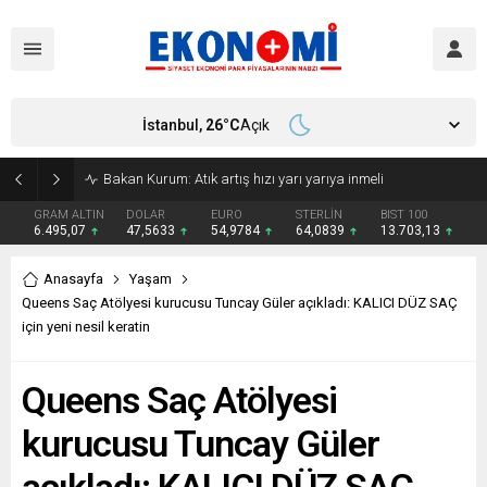
İstanbul,
26
°C
Açık
Bakan Kurum: Atık artış hızı yarı yarıya inmeli
GRAM ALTIN
DOLAR
EURO
STERLİN
BIST 100
6.495,07
47,5633
54,9784
64,0839
13.703,13
Anasayfa
Yaşam
Queens Saç Atölyesi kurucusu Tuncay Güler açıkladı: KALICI DÜZ SAÇ
için yeni nesil keratin
Queens Saç Atölyesi
kurucusu Tuncay Güler