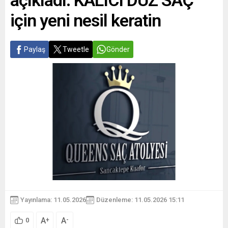
açıkladı: KALICI DÜZ SAÇ
için yeni nesil keratin
Paylaş
Tweetle
Gönder
Yayınlama: 11.05.2026
Düzenleme: 11.05.2026 15:11
A
A
+
-
0