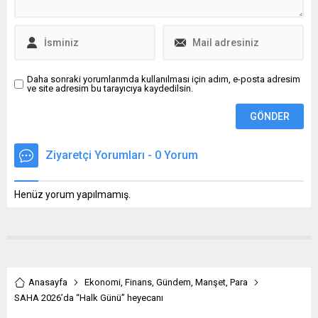
yorumlarla dikkat çekmeyi
başardı. Akıcı anlatımı,
bölümler arası güçlü merak
duygusu ve okuru
yormadan...
Daha sonraki yorumlarımda kullanılması için adım, e-posta adresim
ve site adresim bu tarayıcıya kaydedilsin.
Ziyaretçi Yorumları - 0 Yorum
Henüz yorum yapılmamış.
Anasayfa
Ekonomi
,
Finans
,
Gündem
,
Manşet
,
Para
SAHA 2026’da “Halk Günü” heyecanı