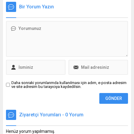
şiveydiz yemeği, içerisine
ABD iş gücü piyasasındaki
konulan sebzelerden dolayı
Bir Yorum Yazın
bozulma ve jeopolitik
doğal antibiyotik olarak
risklerin yıl sonu
tüketiliyor.
fiyatlamalarında belirleyici
olacağı uyarısında bulundu.
Daha sonraki yorumlarımda kullanılması için adım, e-posta adresim
ve site adresim bu tarayıcıya kaydedilsin.
Ziyaretçi Yorumları - 0 Yorum
Henüz yorum yapılmamış.