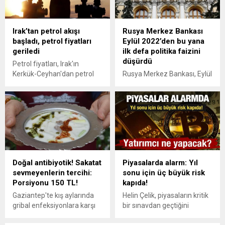
doların altına gerilerken,
yatırımcıların gözü ABD
enflasyon verisinde.
Irak’tan petrol akışı
Rusya Merkez Bankası
başladı, petrol fiyatları
Eylül 2022’den bu yana
geriledi
ilk defa politika faizini
düşürdü
Petrol fiyatları, Irak'ın
Kerkük-Ceyhan'dan petrol
Rusya Merkez Bankası, Eylül
sevkiyatının tekrar
2022'den bu yana ilk defa
başlamasının ardından
politika faizini düşürerek
geriledi. Brent petrol 69
yüzde 21'den yüzde 20’ye
doların altına indi.
indirdi.
Doğal antibiyotik! Sakatat
Piyasalarda alarm: Yıl
sevmeyenlerin tercihi:
sonu için üç büyük risk
Porsiyonu 150 TL!
kapıda!
Gaziantep'te kış aylarında
Helin Çelik, piyasaların kritik
gribal enfeksiyonlara karşı
bir sınavdan geçtiğini
ilaç niyetine tüketilen
belirterek, FED belirsizliği,