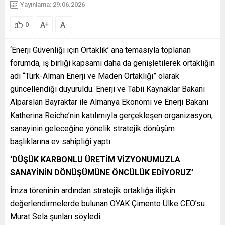
Yayınlama: 29.06.2026
A
A
+
-
0
‘Enerji Güvenliği için Ortaklık’ ana temasıyla toplanan
forumda, iş birliği kapsamı daha da genişletilerek ortaklığın
adı “Türk-Alman Enerji ve Maden Ortaklığı” olarak
güncellendiği duyuruldu. Enerji ve Tabii Kaynaklar Bakanı
Alparslan Bayraktar ile Almanya Ekonomi ve Enerji Bakanı
Katherina Reiche’nin katılımıyla gerçekleşen organizasyon,
sanayinin geleceğine yönelik stratejik dönüşüm
başlıklarına ev sahipliği yaptı.
‘DÜŞÜK KARBONLU ÜRETİM VİZYONUMUZLA
SANAYİNİN DÖNÜŞÜMÜNE ÖNCÜLÜK EDİYORUZ’
İmza töreninin ardından stratejik ortaklığa ilişkin
değerlendirmelerde bulunan OYAK Çimento Ülke CEO’su
Murat Sela şunları söyledi: