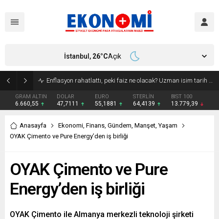
İstanbul,
26
°C
Açık
Enflasyon rahatlattı, peki faiz ne olacak? Uzman isim tarih verdi!
GRAM ALTIN
DOLAR
EURO
STERLİN
BIST 100
6.660,55
47,7111
55,1881
64,4139
13.779,39
Anasayfa
Ekonomi
,
Finans
,
Gündem
,
Manşet
,
Yaşam
OYAK Çimento ve Pure Energy’den iş birliği
OYAK Çimento ve Pure
Energy’den iş birliği
OYAK Çimento ile Almanya merkezli teknoloji şirketi