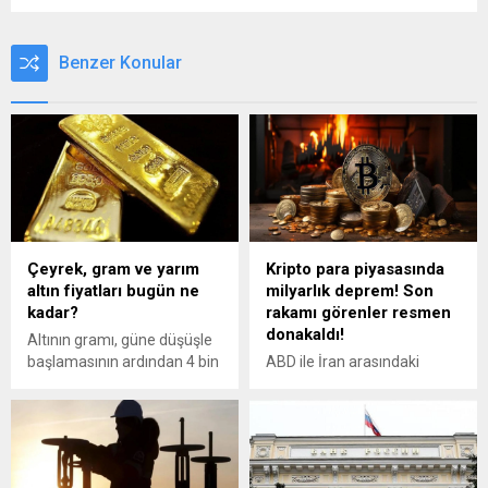
Benzer Konular
Çeyrek, gram ve yarım
Kripto para piyasasında
altın fiyatları bugün ne
milyarlık deprem! Son
kadar?
rakamı görenler resmen
donakaldı!
Altının gramı, güne düşüşle
başlamasının ardından 4 bin
ABD ile İran arasındaki
391 liradan işlem görüyor.
gerilimin tırmanması ve spot
ETF'lerden hızlanan milyar
dolarlık para çıkışları kripto
piyasasını sarstı. Satış
baskısıyla Bitcoin 73 bin