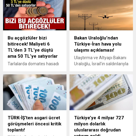
Bu açgözlüler bizi
Bakan Uraloğlu’ndan
bitirecek! Maliyeti 6
Türkiye-İran hava yolu
TL’den 3 TL’ye düştü
ulaşımı açıklaması!
ama 50 TL’ye satıyorlar
Ulaştırma ve Altyapı Bakanı
Tarlalarda domates hasadı
Uraloğlu, İsrail'in saldırılarıyla
başladı. Tarlada 3-5 TL'den
uçak seferlerinin durduğu
satılan domatesin marketi
Meşhed-İstanbul hattında,
fiyatı ise 50 TL'den başlıyor.
İranlı taşıyıcılarca İstanbul
Vatandaşlar ise fırsatçılara
yönlü seferlerin bugün
tepkili: Bizi bu açgözlüler
tekrar başlatılacağını belirtti.
bitirecek...
TÜRK-İŞ’ten asgari ücret
Türkiye’ye 4 milyar 727
görüşmeleri öncesi kritik
milyon dolarlık
toplantı!
uluslararası doğrudan
yatırım geldi