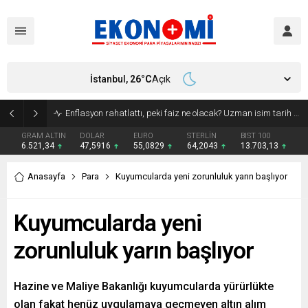
İstanbul,
26
°C
Açık
Enflasyon rahatlattı, peki faiz ne olacak? Uzman isim tarih verdi!
GRAM ALTIN
DOLAR
EURO
STERLİN
BIST 100
6.521,34
47,5916
55,0829
64,2043
13.703,13
Anasayfa
Para
Kuyumcularda yeni zorunluluk yarın başlıyor
Kuyumcularda yeni
zorunluluk yarın başlıyor
Hazine ve Maliye Bakanlığı kuyumcularda yürürlükte
olan fakat henüz uygulamaya geçmeyen altın alım