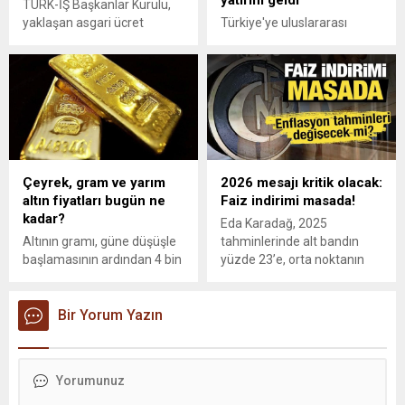
TÜRK-İŞ Başkanlar Kurulu,
yaklaşan asgari ücret
Türkiye'ye uluslararası
görüşmeleri öncesi güncel
doğrudan yatırım girişi, yılın
gelişmeler ışığında durum
ilk beş ayında 4 milyar 727
değerlendirmesi yapmak
milyon dolar oldu.
için 4 Kasım'da toplanacak.
Çeyrek, gram ve yarım
2026 mesajı kritik olacak:
altın fiyatları bugün ne
Faiz indirimi masada!
kadar?
Eda Karadağ, 2025
Altının gramı, güne düşüşle
tahminlerinde alt bandın
başlamasının ardından 4 bin
yüzde 23’e, orta noktanın
391 liradan işlem görüyor.
ise yüzde 26’ya
yükselebileceğini belirtirken,
Bir Yorum Yazın
gözlerin 2026 yılına
çevrildiğini söyledi.