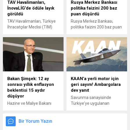
TAV Havalimanları,
Rusya Merkez Bankası
İnovaLİG’de ödüle layık
politika faizini 200 baz
görüldü
puan düşürdü
TAV Havalimanları, Türkiye
Rusya Merkez Bankası,
İhracatçılar Meclisi (TİM)
politika faizini 200 baz puan
tarafından düzenlenen
düşürerek yüzde 18'e
İnovaLİG Şampiyonları Ödül
indirdi.
Töreni'nde 'İnovasyon
Organizasyonu ve Kültürü'
kategorisinde ikincilik
ödülüne layık görüldü. Haliç
Kongre Merkezi'nde bugün
gerçekleştirilen törende
Bakan Şimşek: 12 ay
KAAN’a yerli motor için
ödülü, TAV Havalimanları
sonrası yıllık enflasyon
geri sayım! Ambargolara
İnsan Kaynakları Grup
beklentisi 15 aydır
dev yanıt
Başkanı Hakan Öker teslim
düşüyor
aldı.
Savunma sanayisinde
Hazine ve Maliye Bakanı
Türkiye'ye uygulanan
Mehmet Şimşek,
ambargolara yanıt olarak
Dezenflasyonla birlikte
TEI, TF35000 yerli turbofan
beklentilerdeki iyileşme
Bir Yorum Yazın
motorunun çalışmalarını
devam ediyor, 12 ay sonrası
hızlandırarak 2030 yılında