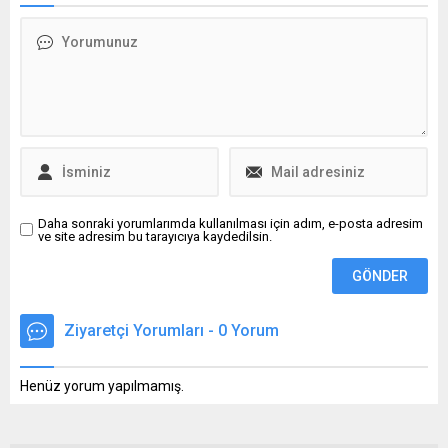
yıllık enflasyon beklentisi 15
KAAN ile tam entegrasyon
aydır düşüyor dedi.
sağlamayı hedefliyor.
Daha sonraki yorumlarımda kullanılması için adım, e-posta adresim
ve site adresim bu tarayıcıya kaydedilsin.
Ziyaretçi Yorumları - 0 Yorum
Henüz yorum yapılmamış.