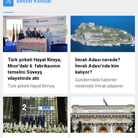
Benzer Konular
Türk şirketi Hayat Kimya,
İmralı Adası nerede?
Mısır’daki 6. fabrikasının
İmralı Adası’nda kim
temelini Süveyş
kalıyor?
vilayetinde attı
Gündemdeki haberler
Türk şirketi Hayat Kimya,
nedeniyle İmralı adasının
Mısır'ın Süveyş vilayetine
konumu bir kez daha
bağlı Ain Sokhna
gündeme geldi. Peki, İmralı
bölgesindeki yerleşkesinde
Adası nerede? İmralı
44 milyon dolarlık yeni
Adası'nda kim kalıyor?
yatırımının temelini attı.