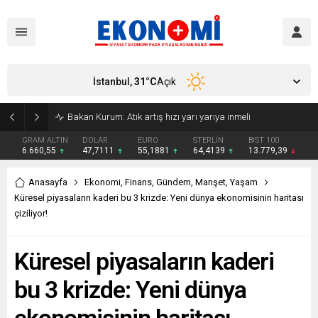
İstanbul,
31
°C
Açık
Bakan Kurum: Atık artış hızı yarı yarıya inmeli
GRAM ALTIN
DOLAR
EURO
STERLİN
BIST 100
6.660,55
47,7111
55,1881
64,4139
13.779,39
Anasayfa
Ekonomi
,
Finans
,
Gündem
,
Manşet
,
Yaşam
Küresel piyasaların kaderi bu 3 krizde: Yeni dünya ekonomisinin haritası
çiziliyor!
Küresel piyasaların kaderi
bu 3 krizde: Yeni dünya