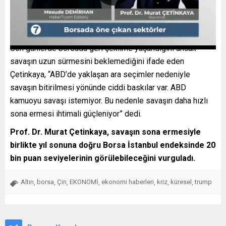
Son günlerde borsada geri çekilme yaşandığını ancak
savaşın uzun sürmesini beklemediğini ifade eden
Çetinkaya, “ABD’de yaklaşan ara seçimler nedeniyle
savaşın bitirilmesi yönünde ciddi baskılar var. ABD
kamuoyu savaşı istemiyor. Bu nedenle savaşın daha hızlı
sona ermesi ihtimali güçleniyor” dedi.
Prof. Dr. Murat Çetinkaya, savaşın sona ermesiyle
birlikte yıl sonuna doğru Borsa İstanbul endeksinde 20
bin puan seviyelerinin görülebileceğini vurguladı.
Altın
borsa
Çin
EKONOMİ
ekonomi haberleri
kriz
küresel
trump
,
,
,
,
,
,
,