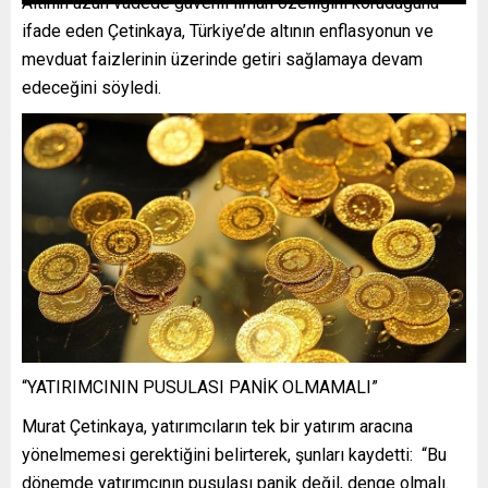
Altının uzun vadede güvenli liman özelliğini koruduğunu
ifade eden Çetinkaya, Türkiye’de altının enflasyonun ve
mevduat faizlerinin üzerinde getiri sağlamaya devam
edeceğini söyledi.
“YATIRIMCININ PUSULASI PANİK OLMAMALI”
Murat Çetinkaya, yatırımcıların tek bir yatırım aracına
yönelmemesi gerektiğini belirterek, şunları kaydetti: “Bu
dönemde yatırımcının pusulası panik değil, denge olmalı.