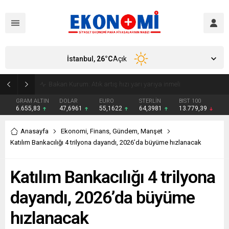
İstanbul,
26
°C
Açık
Bakan Kurum: Atık artış hızı yarı yarıya inmeli
GRAM ALTIN
DOLAR
EURO
STERLİN
BIST 100
6.655,83
47,6961
55,1622
64,3981
13.779,39
Anasayfa
Ekonomi
,
Finans
,
Gündem
,
Manşet
Katılım Bankacılığı 4 trilyona dayandı, 2026’da büyüme hızlanacak
Katılım Bankacılığı 4 trilyona
dayandı, 2026’da büyüme
hızlanacak