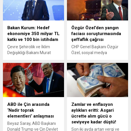
yatırımcıların maliyetlerini
90 farklı üründe "1 alana 1
azaltıyor” dedi.
bedava" fırsatını
müşterilerine sundu.
Bakan Kurum: Hedef
Özgür Özel’den yangın
ekonomiye 350 milyar TL
faciası soruşturmasında
katkı ve 100 bin istihdam
şeffaflık çağrısı
Çevre Şehircilik ve İklim
CHP Genel Başkanı Özgür
Değişikliği Bakanı Murat
Özel, sosyal medya
Kurum, konuya ilişkin “7
hesabından yayımladığı
sektörü kapsayan eylem
açıklamada Bolu
planımızla atık maliyetinin
Kartalkaya'da yaşanan
azaltılması, ekonomiye yıllık
yangın faciası
350 milyar TL’ye kadar katkı
soruşturmasında şeffaflık
ve 100 binden fazla yeni
çağrısında bulundu. Özel,
istihdam hedefliyoruz” dedi.
Cumhuriyet Halk Partisi,
sorumlular kim olursa olsun,
ABD ile Çin arasında
Zamlar ve enflasyon
hangi partiden olursa olsun;
‘Nadir toprak
aylıkları eritti: Asgari
hakkaniyetli ve şeffaf bir
elementleri’ anlaşması
ücrette alım gücü o
soruşturmanın
seviyeye kadar düştü!
işletilmesinden ve
Beyaz Saray, ABD Başkanı
sorumluların en ağır cezaları
Donald Trump ve Çin Devlet
Son iki ayda artan vergi ve