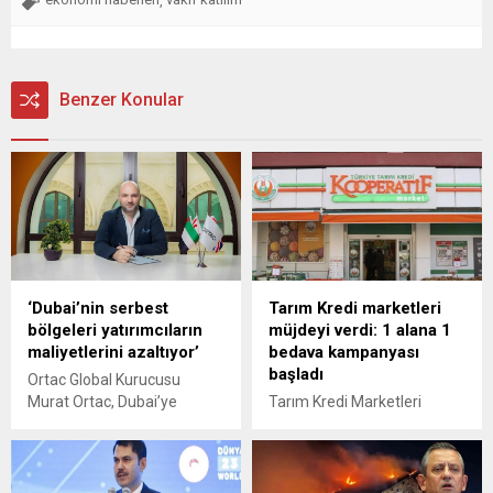
,
Benzer Konular
‘Dubai’nin serbest
Tarım Kredi marketleri
bölgeleri yatırımcıların
müjdeyi verdi: 1 alana 1
maliyetlerini azaltıyor’
bedava kampanyası
başladı
Ortac Global Kurucusu
Murat Ortac, Dubai’ye
Tarım Kredi Marketleri
açılmak isteyenler için
büyük bir kampanya ile
bölgenin sunduğu olanakları
tüketicilerin karşısına çıktı.
paylaştı. Ortac, “Dubai’nin
Bütçeleri rahatlatmayı
serbest bölgeleri
amaçlayan market zinciri,