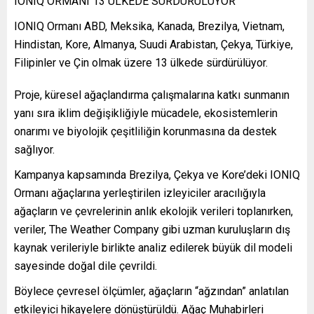
IONIQ ORMANI 13 ÜLKEDE SÜRDÜRÜLÜYOR
IONIQ Ormanı ABD, Meksika, Kanada, Brezilya, Vietnam,
Hindistan, Kore, Almanya, Suudi Arabistan, Çekya, Türkiye,
Filipinler ve Çin olmak üzere 13 ülkede sürdürülüyor.
Proje, küresel ağaçlandırma çalışmalarına katkı sunmanın
yanı sıra iklim değişikliğiyle mücadele, ekosistemlerin
onarımı ve biyolojik çeşitliliğin korunmasına da destek
sağlıyor.
Kampanya kapsamında Brezilya, Çekya ve Kore’deki IONIQ
Ormanı ağaçlarına yerleştirilen izleyiciler aracılığıyla
ağaçların ve çevrelerinin anlık ekolojik verileri toplanırken,
veriler, The Weather Company gibi uzman kuruluşların dış
kaynak verileriyle birlikte analiz edilerek büyük dil modeli
sayesinde doğal dile çevrildi.
Böylece çevresel ölçümler, ağaçların “ağzından” anlatılan
etkileyici hikayelere dönüştürüldü. Ağaç Muhabirleri