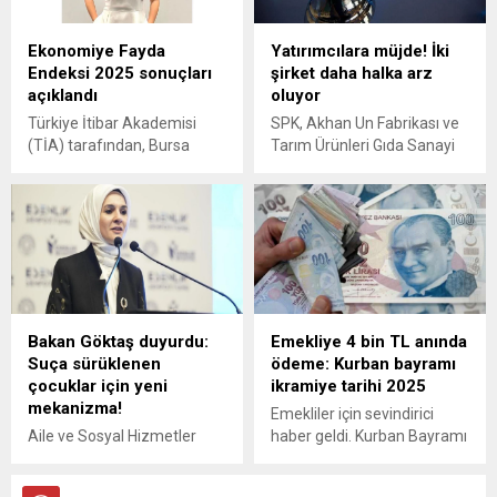
dokunan estetik ve
fonksiyonel yaşam alanları
Ekonomiye Fayda
Yatırımcılara müjde! İki
olarak tasarlıyoruz. MiaAras,
Endeksi 2025 sonuçları
şirket daha halka arz
konut ve ticari üniteleriyle
açıklandı
oluyor
şehrin merkezinde seçkin
bir yaşam sunarken,
Türkiye İtibar Akademisi
SPK, Akhan Un Fabrikası ve
başkent...
(TİA) tarafından, Bursa
Tarım Ürünleri Gıda Sanayi
Teknik Üniversitesi
Ticaret A.Ş. ile Netcad
raportörlüğü ve İstanbul
Yazılım A.Ş.’nin halka arzına
Kent Üniversitesi iş birliği ile
onay verdi. Şirketlerin talep
bu yıl yedincisi
toplama tarihleri de
gerçekleştirilen Ekonomiye
açıklandı. İşte detaylar...
Fayda Endeksi (EFE) 2025
sonuçları açıklandı.
Bakan Göktaş duyurdu:
Emekliye 4 bin TL anında
Suça sürüklenen
ödeme: Kurban bayramı
çocuklar için yeni
ikramiye tarihi 2025
mekanizma!
Emekliler için sevindirici
Aile ve Sosyal Hizmetler
haber geldi. Kurban Bayramı
Bakanı Mahinur Özdemir
öncesi emekli ikramiyelerine
Göktaş, suça sürüklenen
zam yapıldı ve bu yıl ödeme