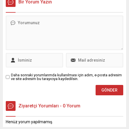
çocuklara ilişkin kanun
Bir Yorum Yazın
miktarı 4.000 TL olarak
teklifiyle ilgili, "Yeni teklifle
belirlendi. Peki, Emekli
çocuklarımızı dijital
ikramiye ödemeleri ne
risklerden ve bağımlılıktan
zaman hesaplara yatacak?
koruyacak yeni
İşte Kurban bayramı
mekanizmalar hayata
ikramiye tarihi 2025...
geçiyor" dedi.
Daha sonraki yorumlarımda kullanılması için adım, e-posta adresim
ve site adresim bu tarayıcıya kaydedilsin.
Ziyaretçi Yorumları - 0 Yorum
Henüz yorum yapılmamış.