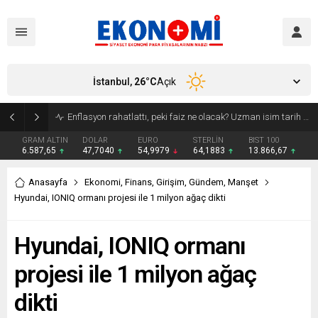
İstanbul,
26
°C
Açık
Bakan Kurum: Atık artış hızı yarı yarıya inmeli
GRAM ALTIN
DOLAR
EURO
STERLİN
BIST 100
6.587,65
47,7040
54,9979
64,1883
13.866,67
Anasayfa
Ekonomi
,
Finans
,
Girişim
,
Gündem
,
Manşet
Hyundai, IONIQ ormanı projesi ile 1 milyon ağaç dikti
Hyundai, IONIQ ormanı
projesi ile 1 milyon ağaç
dikti