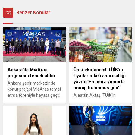
Benzer Konular
Ankara’da MiaAras
Ünlü ekonomist TÜİK’in
projesinin temeli atıldı
fiyatlarındaki anormalliği
yazdı: ‘En ucuz yumurta
Ankara şehir merkezinde
aranıp bulunmuş gibi’
konut projesi MiaAras temel
atma töreniyle hayata geçti.
Alaattin Aktaş, TÜİK'in
Törende konuşan Aras
enflasyon sepetinde
İnşaat Yönetim Kurulu
değerlendirilen ürünlerde
Başkan Vekili Ali Yıldız, “54
rakamları düşük
yıllık deneyimimizle
gösterebilmek için dikkate
projelerimizi yalnızca konut
aldığı fiyatları kaleme aldı.
değil, insan hayatına