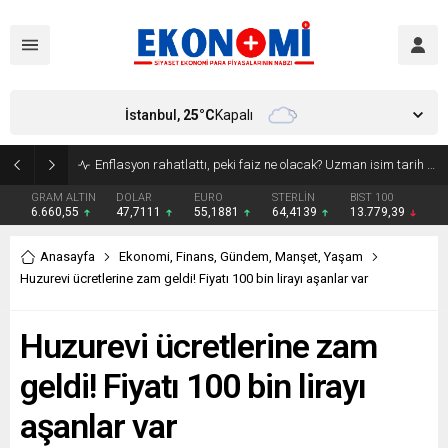
İstanbul,
25
°C
Kapalı
Bakan Kurum: Atık artış hızı yarı yarıya inmeli
GRAM ALTIN
DOLAR
EURO
STERLİN
BIST 100
6.660,55
47,7111
55,1881
64,4139
13.779,39
Anasayfa
Ekonomi
,
Finans
,
Gündem
,
Manşet
,
Yaşam
Huzurevi ücretlerine zam geldi! Fiyatı 100 bin lirayı aşanlar var
Huzurevi ücretlerine zam
geldi! Fiyatı 100 bin lirayı
aşanlar var