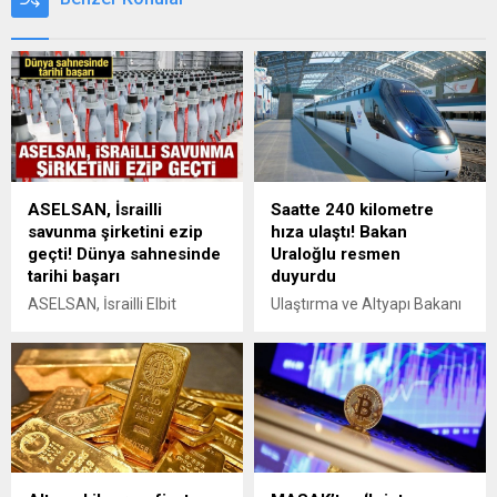
ASELSAN, İsrailli
Saatte 240 kilometre
savunma şirketini ezip
hıza ulaştı! Bakan
geçti! Dünya sahnesinde
Uraloğlu resmen
tarihi başarı
duyurdu
ASELSAN, İsrailli Elbit
Ulaştırma ve Altyapı Bakanı
Systems’i geride bırakarak
Abdulkadir Uraloğlu,
dünyanın en değerli 11.
TÜRASAŞ tarafından
savunma şirketi konumuna
üretilen yerli elektrikli hızlı
yükseldi.
trenin test sürüşlerinde
saatte 240 kilometre hıza
ulaştığını ve güvenlik
testlerinin aralıksız devam
edeceğini açıkladı.