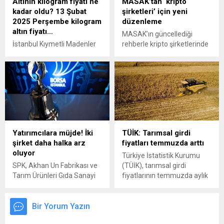
Altının kilogram fiyatı ne
MASAK’tan ‘kripto
kadar oldu? 13 Şubat
şirketleri’ için yeni
2025 Perşembe kilogram
düzenleme
altın fiyatı…
MASAK’ın güncellediği
İstanbul Kıymetli Madenler
rehberle kripto şirketlerinde
ve Kıymetli Taşlar
hesap açan kullanıcılar için
Piyasası'nda altının kilogram
kimlik doğrulamada
fiyatı ne kadar oldu? Altın
görüntülü görüşme zorunlu
borsasında bugün en fazla
hale geldi.
işlem yapan kurumlar
hangileri? İşte ayrıntılar...
Yatırımcılara müjde! İki
TÜİK: Tarımsal girdi
şirket daha halka arz
fiyatları temmuzda arttı
oluyor
Türkiye İstatistik Kurumu
SPK, Akhan Un Fabrikası ve
(TÜİK), tarımsal girdi
Tarım Ürünleri Gıda Sanayi
fiyatlarının temmuzda aylık
Ticaret A.Ş. ile Netcad
yüzde 3,68, yıllık ise yüzde
Yazılım A.Ş.’nin halka arzına
34,22 arttığını açıkladı.
onay verdi. Şirketlerin talep
Bir Yorum Yazın
toplama tarihleri de