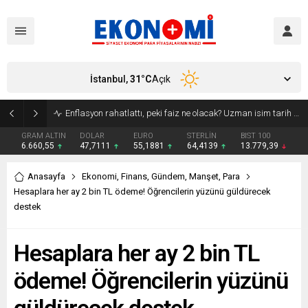
İstanbul,
31
°C
Açık
Enflasyon rahatlattı, peki faiz ne olacak? Uzman isim tarih verdi!
GRAM ALTIN
DOLAR
EURO
STERLİN
BIST 100
6.660,55
47,7111
55,1881
64,4139
13.779,39
Anasayfa
Ekonomi
,
Finans
,
Gündem
,
Manşet
,
Para
Hesaplara her ay 2 bin TL ödeme! Öğrencilerin yüzünü güldürecek
destek
Hesaplara her ay 2 bin TL
ödeme! Öğrencilerin yüzünü