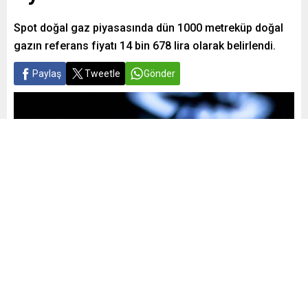
Spot doğal gaz piyasasında dün 1000 metreküp doğal
gazın referans fiyatı 14 bin 678 lira olarak belirlendi.
Paylaş
Tweetle
Gönder
Yayınlama: 28.02.2026
A
A
+
-
0