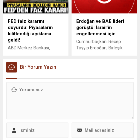
sürecek.
FED faiz kararını
Erdoğan ve BAE lideri
duyurdu: Piyasaların
görüştü: İsrail’in
kilitlendiği açıklama
engellenmesi için…
geldi!
Cumhurbaşkanı Recep
ABD Merkez Bankası,
Tayyip Erdoğan, Birleşik
politika faizini yüzde 3,50-
Arap Emirlikleri Devlet
3,75 aralığında sabit tuttu.
Başkanı Şeyh Muhammed
Kararda üç üyenin faiz artışı
Bir Yorum Yazın
Bin Zayed Al Nahyan ile bir
yönünde oy kullanması
telefon görüşmesi
dikkat çekerken, bu ayrışma
gerçekleştirdi.
2016'dan bu yana bir ilk
oldu.