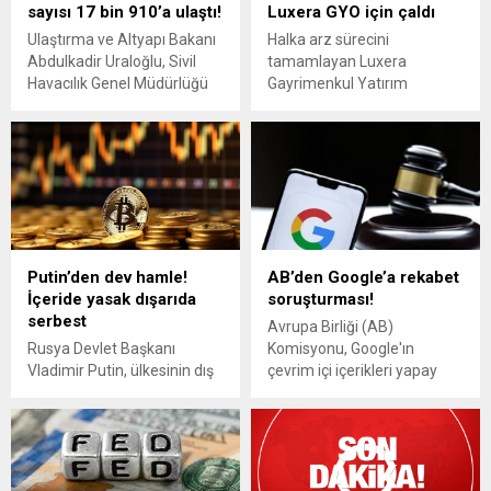
sayısı 17 bin 910’a ulaştı!
Luxera GYO için çaldı
Ulaştırma ve Altyapı Bakanı
Halka arz sürecini
Abdulkadir Uraloğlu, Sivil
tamamlayan Luxera
Havacılık Genel Müdürlüğü
Gayrimenkul Yatırım
tarafından hazırlanan 2025
Ortaklığı (Luxera GYO),
verilerini değerlendirdi.
Borsa İstanbul'da
düzenlenen gong töreniyle
"LXGYO" koduyla işlem
görmeye başladı.
Putin’den dev hamle!
AB’den Google’a rekabet
İçeride yasak dışarıda
soruşturması!
serbest
Avrupa Birliği (AB)
Rusya Devlet Başkanı
Komisyonu, Google'ın
Vladimir Putin, ülkesinin dış
çevrim içi içerikleri yapay
ticaret işlemlerinde kripto
zekanın eğitimi için
para kullanılmasına olanak
kullanmasında rekabete
tanıyan yeni yasayı onayladı.
aykırı davranış sergilediği
Ülke içindeki alışverişlerde
iddiası nedeniyle
ise kripto para yasağı
soruşturma açtı.