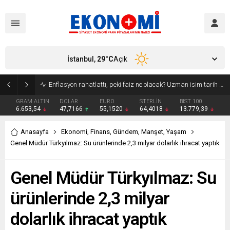
İstanbul,
29
°C
Açık
Bakan Kurum: Atık artış hızı yarı yarıya inmeli
GRAM ALTIN
DOLAR
EURO
STERLİN
BIST 100
6.653,54
47,7166
55,1520
64,4018
13.779,39
Anasayfa
Ekonomi
,
Finans
,
Gündem
,
Manşet
,
Yaşam
Genel Müdür Türkyılmaz: Su ürünlerinde 2,3 milyar dolarlık ihracat yaptık
Genel Müdür Türkyılmaz: Su
ürünlerinde 2,3 milyar
dolarlık ihracat yaptık