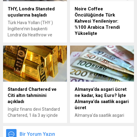
THY, Londra Stansted
Noire Coffee
uçuslarına başladı
Öncülüğünde Türk
Kahvesi Yenileniyor:
Türk Hava Yolları (THY )
%100 Arabica Trendi
İngiltere’nin başkenti
Yükselişte
Londra’da Heathrow ve
Gatwick’ten sonra Stansted
TÜRK KAHVESİNDE YENİ
Havalimanı’na tarifeli
DÖNEM: %100 ARABICA
seferlere başladığını
ÇEKİRDEKLER ÖNE ÇIKIYOR
duyurdu.
Türkiye’nin en köklü kahve
geleneklerinden biri olan
Türk kahvesi, değişen
tüketici beklentileri ve
“specialty coffee”
Standard Chartered ve
Almanya’da asgari ücret
kültürünün etkisiyle yeniden
Citi altın tahminini
ne kadar, kaç Euro? İşte
şekilleniyor. Geleneksel
açıkladı
Almanya’da saatlik asgari
pişirme yöntemi
ücret
korunurken, kullanılan
İngiliz finans devi Standard
çekirdek kalitesi ve harman
Chartered, 1 ila 3 ay içinde
Almanya'da saatlik asgari
anlayışı modern kahve
ons altın fiyatının 3 bin 100
ücret 2027 yılına kadar
standartlarına göre yeniden
dolar seviyelerine kadar
14,60 Euro'ya yükselecek.
yorumlanıyor. Son yıllarda
gerileyebileceğini öngörüyor.
Bir Yorum Yazın
Almanya Asgari Ücret