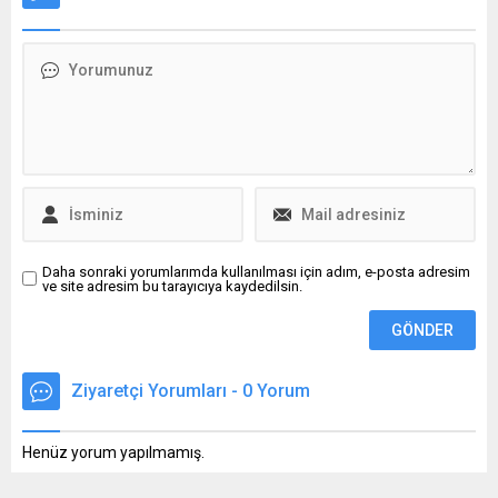
özellikle %100 Arabica
ABD'nin dev bankası Citi,
Komisyonu'nun yaptığı
çekirdek...
ons altın için rekor
öneriye göre ülkede saat
beklentisini açıkladı. İşte
başına ödenen asgari ücret,
tüm detaylar...
1 Ocak 2026 itibarıyla 13,90
Euro'ya çıkarılacak.
Daha sonraki yorumlarımda kullanılması için adım, e-posta adresim
ve site adresim bu tarayıcıya kaydedilsin.
Ziyaretçi Yorumları - 0 Yorum
Henüz yorum yapılmamış.