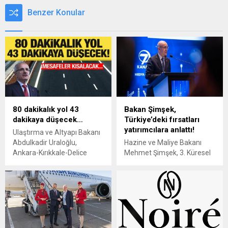
Benzer Konular
80 dakikalık yol 43
Bakan Şimşek,
dakikaya düşecek…
Türkiye’deki fırsatları
yatırımcılara anlattı!
Ulaştırma ve Altyapı Bakanı
Abdulkadir Uraloğlu,
Hazine ve Maliye Bakanı
Ankara-Kırıkkale-Delice
Mehmet Şimşek, 3. Küresel
Otoyolu’nun mevcut yol ile
İslami Ekonomi Zirvesi'nde
80 dakika süren seyahat
konuşarak Türkiye'nin
süresini 43 dakikaya
yatırımcılara sunduğu
düşüreceğini bildirdi.
fırsatları vurguladı ve
kurumsal vergi oranlarının
düşürülmesinin rekabetçiliği
artırdığını belirtti.