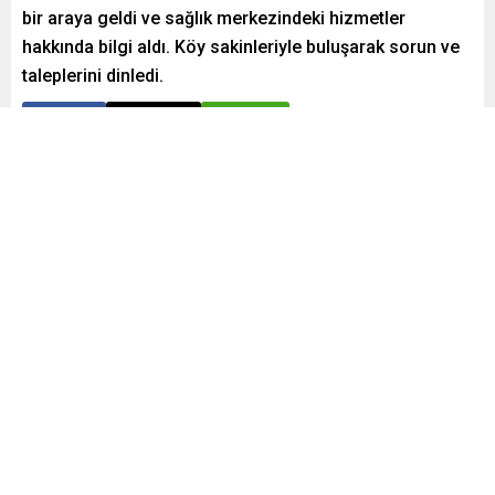
bir araya geldi ve sağlık merkezindeki hizmetler
hakkında bilgi aldı. Köy sakinleriyle buluşarak sorun ve
taleplerini dinledi.
Paylaş
Tweetle
Gönder
Yayınlama: 30.12.2024
A
A
+
-
0