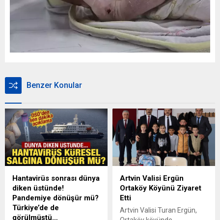
Benzer Konular
Hantavirüs sonrası dünya
Artvin Valisi Ergün
diken üstünde!
Ortaköy Köyünü Ziyaret
Pandemiye dönüşür mü?
Etti
Türkiye’de de
Artvin Valisi Turan Ergün,
görülmüştü…