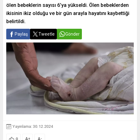
ölen bebeklerin sayısı 6’ya yükseldi. Ölen bebeklerden
ikisinin ikiz olduğu ve bir gün arayla hayatını kaybettiği
belirtildi.
Paylaş
Tweetle
Gönder
Yayınlama: 30.12.2024
A
A
+
-
0