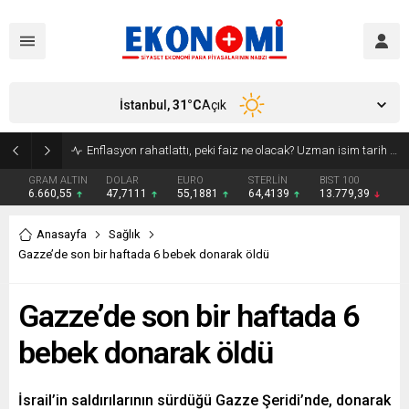
İstanbul,
31
°C
Açık
Bakan Kurum: Atık artış hızı yarı yarıya inmeli
GRAM ALTIN
DOLAR
EURO
STERLİN
BIST 100
6.660,55
47,7111
55,1881
64,4139
13.779,39
Anasayfa
Sağlık
Gazze’de son bir haftada 6 bebek donarak öldü
Gazze’de son bir haftada 6
bebek donarak öldü
İsrail’in saldırılarının sürdüğü Gazze Şeridi’nde, donarak