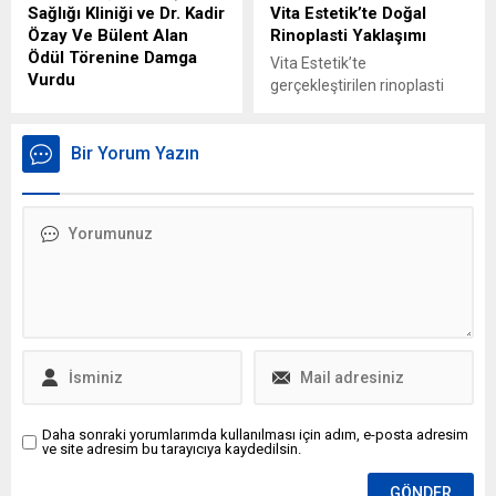
Sağlığı Kliniği ve Dr. Kadir
Vita Estetik’te Doğal
Özay Ve Bülent Alan
Rinoplasti Yaklaşımı
Ödül Törenine Damga
Vita Estetik’te
Vurdu
gerçekleştirilen rinoplasti
Dentbul Ağız ve Diş Sağlığı
operasyonları, detaylı ön
Kliniği ve Dr. Kadir Özay Ve
muayene ve değerlendirme
Bülent Alan Ödül Törenine
Bir Yorum Yazın
süreçleriyle başlıyor. Bu
Damga Vurdu Kuzey Kıbrıs
süreçte dijital yüz analizleri
Türk Cumhuriyeti
yapılırken hastanın
Cumhurbaşkanı Ersin
beklentileri netleştiriliyor. Op.
Tatar’a, Uluslararası Bayburt
Dr. Murat Acar, burun
Sanatçılar Derneği
yapısının yüz hatlarıyla
tarafından Tokat’ta
uyumlu olmasını temel
düzenlenen
prensip olarak ele alıyor ve
Cumhuriyetimizin Onur
estetik dengeyi bozmadan
Ödülleri kapsamında “Yılın
doğal bir görünüm
Bürokrasisi Onur Ödülü”
yakalamaya özen
verildi.
gösteriyor.
Daha sonraki yorumlarımda kullanılması için adım, e-posta adresim
ve site adresim bu tarayıcıya kaydedilsin.