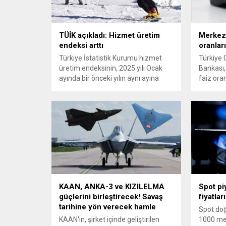
TÜİK açıkladı: Hizmet üretim
Merkez 
endeksi arttı
oranlar
Türkiye İstatistik Kurumu hizmet
Türkiye
üretim endeksinin, 2025 yılı Ocak
Bankası,
ayında bir önceki yılın aynı ayına
faiz oran
göre yüzde 6 arttığını açıkladı.
KAAN, ANKA-3 ve KIZILELMA
Spot pi
güçlerini birleştirecek! Savaş
fiyatları
tarihine yön verecek hamle
Spot doğ
KAAN'ın, şirket içinde geliştirilen
1000 me