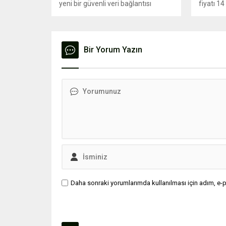
yeni bir güvenli veri bağlantısı
fiyatı 14
sistemi sayesinde Türkiye'nin en
belirlend
gelişmiş insansız hava araçlarından
olan ANKA-3 ve KIZILELMA ile
gerçek zamanlı olarak iletişim
Bir Yorum Yazın
kuracağı ifade edildi.
Daha sonraki yorumlarımda kullanılması için adım, e-p