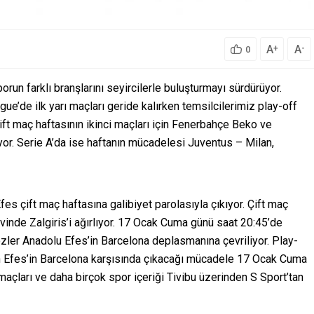
A
A
+
-
0
run farklı branşlarını seyircilerle buluşturmayı sürdürüyor.
e’de ilk yarı maçları geride kalırken temsilcilerimiz play-off
t maç haftasının ikinci maçları için Fenerbahçe Beko ve
r. Serie A’da ise haftanın mücadelesi Juventus – Milan,
s çift maç haftasına galibiyet parolasıyla çıkıyor. Çift maç
vinde Zalgiris’i ağırlıyor. 17 Ocak Cuma günü saat 20:45’de
er Anadolu Efes’in Barcelona deplasmanına çevriliyor. Play-
an Efes’in Barcelona karşısında çıkacağı mücadele 17 Ocak Cuma
çları ve daha birçok spor içeriği Tivibu üzerinden S Sport’tan