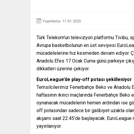
Yayınlama: 17.01.2025
Türk Telekom’un televizyon platformu Tivibu, spo
Avrupa basketbolunun en üst seviyesi EuroLeagu
mücadelelerine hız kesmeden devam ediyor. Çif
Anadolu Efes 17 Ocak Cuma günü parkeye çıkıyo
dikkatleri üzerine çekiyor.
EuroLeague’de play-off potası şekilleniyor
Temsilcilerimiz Fenerbahçe Beko ve Anadolu Efe
haftasının ikinci maçlarında Fenerbahçe Beko e
oynanacak mücadelenin hemen ardından ise gözl
off potasından sadece bir galibiyet uzakta ol
akşamı saat 22:45’de başlayacak. EuroLeague ma
yayınlanıyor.