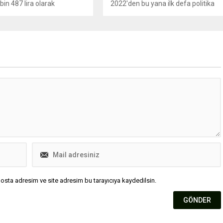
 bin 487 lira olarak
2022'den bu yana ilk defa politika
i.
faizini düşürerek yüzde 21'den
yüzde 20’ye indirdi.
osta adresim ve site adresim bu tarayıcıya kaydedilsin.