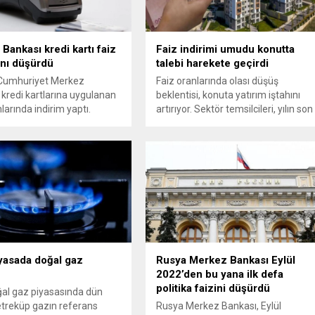
Bankası kredi kartı faiz
Faiz indirimi umudu konutta
ını düşürdü
talebi harekete geçirdi
 Cumhuriyet Merkez
Faiz oranlarında olası düşüş
 kredi kartlarına uygulanan
beklentisi, konuta yatırım iştahını
larında indirim yaptı.
artırıyor. Sektör temsilcileri, yılın son
çeyreğinde satışların
hızlanabileceğini ve 2025’in rekor
seviyede kapanabileceğini
öngörüyor.
yasada doğal gaz
Rusya Merkez Bankası Eylül
2022’den bu yana ilk defa
politika faizini düşürdü
al gaz piyasasında dün
treküp gazın referans
Rusya Merkez Bankası, Eylül