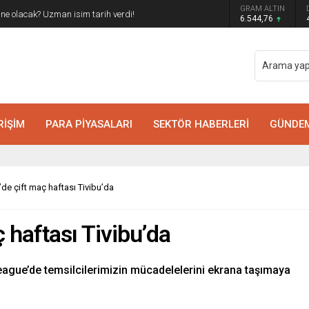
GRAM ALTIN
z ne olacak? Uzman isim tarih verdi!
6.544,76
RİŞİM
PARA PİYASALARI
SEKTÖR HABERLERİ
GÜNDE
de çift maç haftası Tivibu’da
 haftası Tivibu’da
ague’de temsilcilerimizin mücadelelerini ekrana taşımaya