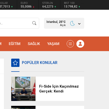
DOLAR
EURO
STERLİN
BIST 100
47,7013
55,0086
64,2273
13.798,82
İstanbul,
25
°C
Açık
M
EĞİTİM
SAĞLIK
YAŞAM
POPÜLER KONULAR
Fi-Side İçin Kaçınılmaz
Gerçek: Kendi
Kaderimizi Kendimiz
Yazacağız