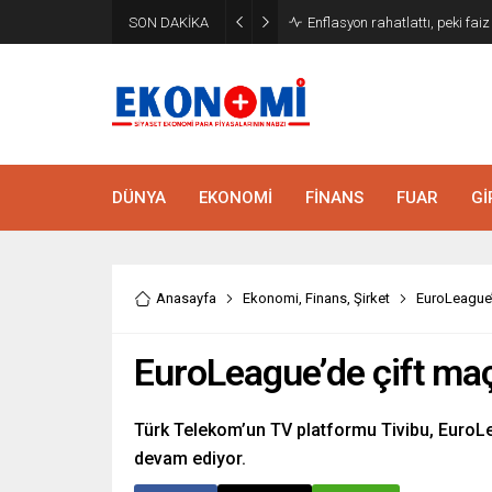
SON DAKİKA
Enflasyon rahatlattı, peki fai
DÜNYA
EKONOMİ
FİNANS
FUAR
Gİ
Anasayfa
Ekonomi
,
Finans
,
Şirket
EuroLeague’
EuroLeague’de çift maç
Türk Telekom’un TV platformu Tivibu, EuroLe
devam ediyor.