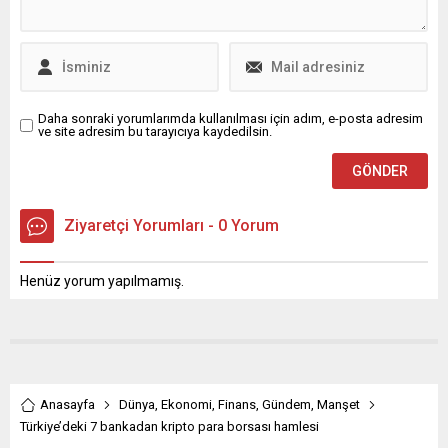
bandına hareket edebilir.
Orta-uzun vadede ise
12.500 üzerinde 14.000
seviyeleri hedeflenebilir. En
kötüsünün geride kaldığını
düşünüyoruz” dedi.
Daha sonraki yorumlarımda kullanılması için adım, e-posta adresim
ve site adresim bu tarayıcıya kaydedilsin.
Ziyaretçi Yorumları - 0 Yorum
Henüz yorum yapılmamış.
Anasayfa
Dünya
,
Ekonomi
,
Finans
,
Gündem
,
Manşet
Türkiye’deki 7 bankadan kripto para borsası hamlesi