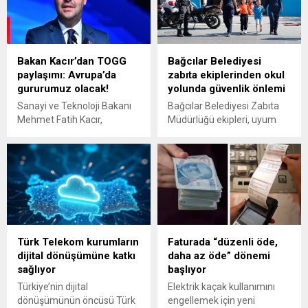
Bakan Kacır’dan TOGG
Bağcılar Belediyesi
paylaşımı: Avrupa’da
zabıta ekiplerinden okul
gururumuz olacak!
yolunda güvenlik önlemi
Sanayi ve Teknoloji Bakanı
Bağcılar Belediyesi Zabıta
Mehmet Fatih Kacır,
Müdürlüğü ekipleri, uyum
TOGG'un yeni modeli T10F
haftasında okul hayatına
hakkında açıklamada
yeni başlayan öğrenciler için
bulundu. Kacır, 'Avrupa
ilkokul önlerinde nöbet
yollarında da gururumuz
tuttuğunu duyurdu. Ekipler,
olacak.' ifadesini kullandı.
yaya geçitlerinde araçları
durdurup yolu güvenli hale
getirerek çocukların
ulaşımını kolaylaştırıyor.
Türk Telekom kurumların
Faturada “düzenli öde,
dijital dönüşümüne katkı
daha az öde” dönemi
sağlıyor
başlıyor
Türkiye’nin dijital
Elektrik kaçak kullanımını
dönüşümünün öncüsü Türk
engellemek için yeni