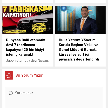
Telekom, teknoloji birikimi
önlemler hayata geçirilecek.
ve yenilikçi vizyonuyla öncü
Borçlular hakkında bildirim
çalışmalara imza atıyor.
yapılmadan yasal işlem
başlatılamayacak. Düzenli
ödeme yapan tüketicilerden
güvence bedeli
alınmayacak.
Dünyaca ünlü otomotiv
Bulls Yatırım Yönetim
devi 7 fabrikasını
Kurulu Başkan Vekili ve
kapatıyor! 20 bin kişiyi
Genel Müdürü Barışık,
işten çıkaracak!
küresel ve yurt içi
piyasaları değerlendirdi
Japon otomotiv devi Nissan,
ekonomik kriz nedeniyle
Bulls Yatırım Yönetim Kurulu
üretim kapasitesini yarıya
Başkan Vekili ve Genel
indiriyor. Şirket, maliyetleri
Bir Yorum Yazın
Müdürü Murat Barışık,
düşürmek için üretimini
küresel ve yurt içi piyasalara
Çin’e taşımayı planlıyor; bu
ilişkin değerlendirmelerde
süreçte 7 fabrika kapanacak
bulundu. Barışık “Endeks
ve 20 bin kişi işten
kısa vadede 11.200
çıkarılacak.
seviyesini aşması
durumunda 12.300-12.500