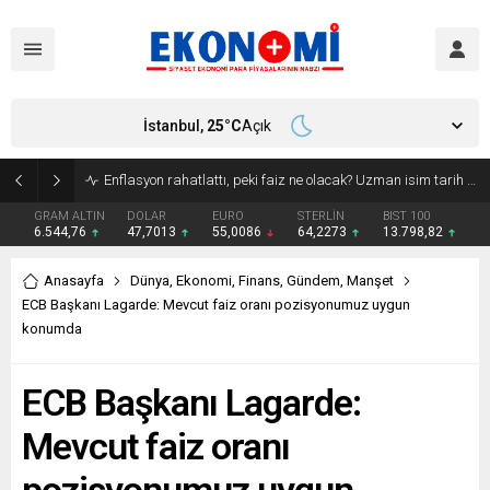
İstanbul,
25
°C
Açık
Bakan Kurum: Atık artış hızı yarı yarıya inmeli
GRAM ALTIN
DOLAR
EURO
STERLİN
BIST 100
6.544,76
47,7013
55,0086
64,2273
13.798,82
Anasayfa
Dünya
,
Ekonomi
,
Finans
,
Gündem
,
Manşet
ECB Başkanı Lagarde: Mevcut faiz oranı pozisyonumuz uygun
konumda
ECB Başkanı Lagarde:
Mevcut faiz oranı