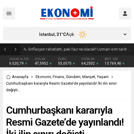
İstanbul,
31
°C
Açık
Bakan Kurum: Atık artış hızı yarı yarıya inmeli
GRAM ALTIN
DOLAR
EURO
STERLİN
BIST 100
6.520,79
47,5952
55,0575
64,2502
13.769,40
Anasayfa
Ekonomi
,
Finans
,
Gündem
,
Manşet
,
Yaşam
Cumhurbaşkanı kararıyla Resmi Gazete’de yayınlandı! İki ilin sınırı
değişti…
Cumhurbaşkanı kararıyla
Resmi Gazete’de yayınlandı!