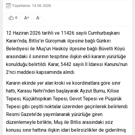
Yayınlama: 14.06.2026
A
A
+
-
0
12 Haziran 2026 tarihli ve 11426 sayılı Cumhurbaşkanı
Kararı’nda, Bitlis’in Güroymak ilçesine bağlı Günkırı
Belediyesi ile Muş’un Hasköy ilçesine bağlı Büvetli Köyü
arasındaki il sınırının tespitine ilişkin ekli kararın yürürlüğe
konulduğu belirtildi. Karar, 5442 sayılı İl İdaresi Kanunu’nun
2’nci maddesi kapsamında alındı.
Kararın ekinde yer alan kroki ve koordinatlara göre sınır
hattı, Karasu Nehri’nden başlayarak Ayzut Burnu, Kilise
Tepesi, Küçükhopikan Tepesi, Gevot Tepesi ve Püşürük
Tepesi gibi çeşitli noktalar üzerinden geçirilerek belirlendi.
Resmi Gazete’de yayımlanarak yürürlüğe giren
düzenlemeyle birlikte, Muş ile Bitlis arasındaki söz
konusu sınır hattına ilişkin idari belirsizlikler de giderilmiş