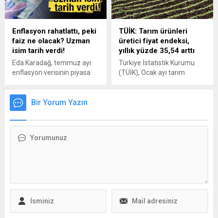
Enflasyon rahatlattı, peki
TÜİK: Tarım ürünleri
faiz ne olacak? Uzman
üretici fiyat endeksi,
isim tarih verdi!
yıllık yüzde 35,54 arttı
Eda Karadağ, temmuz ayı
Türkiye İstatistik Kurumu
enflasyon verisinin piyasa
(TÜİK), Ocak ayı tarım
beklentilerinin altında
ürünleri üretici fiyat endeksi
gerçekleşmesini olumlu
(Tarım-ÜFE) verilerini
değerlendirdiklerini
Bir Yorum Yazın
açıkladı. Tarım ürünleri
belirterek, tek bir veriyle
üretici fiyat endeksi yıllık
para politikasına ilişkin kesin
yüzde 35,54 artarken, aylık
bir beklenti oluşturmanın
yüzde 2,74 arttı.
sağlıklı olmayacağını söyledi.