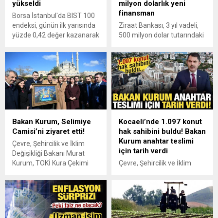
yükseldi
milyon dolarlık yeni
finansman
Borsa İstanbul'da BIST 100
endeksi, günün ilk yarısında
Ziraat Bankası, 3 yıl vadeli,
yüzde 0,42 değer kazanarak
500 milyon dolar tutarındaki
11.286,05 puana çıktı.
murabaha finansmanı
işlemini tamamladı.
Bakan Kurum, Selimiye
Kocaeli’nde 1.097 konut
Camisi’ni ziyaret etti!
hak sahibini buldu! Bakan
Kurum anahtar teslimi
Çevre, Şehircilik ve İklim
için tarih verdi
Değişikliği Bakanı Murat
Kurum, TOKİ Kura Çekimi
Çevre, Şehircilik ve İklim
Töreni dolayısıyla geldiği
Değişikliği Bakanı Murat
Edirne'de ziyaretlerde
Kurum, Cedit Mahallesi
bulundu.
Kentsel Dönüşüm Projesi
1097 Konut Kura Çekim
Töreni'nde konuşuyor.