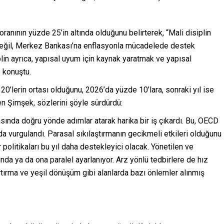
ranının yüzde 25’in altında olduğunu belirterek, “Mali disiplin
 değil, Merkez Bankası’na enflasyonla mücadelede destek
lin ayrıca, yapısal uyum için kaynak yaratmak ve yapısal
 konuştu.
 20’lerin ortası olduğunu, 2026’da yüzde 10’lara, sonraki yıl ise
en Şimşek, sözlerini şöyle sürdürdü:
sında doğru yönde adımlar atarak harika bir iş çıkardı. Bu, OECD
da vurgulandı. Parasal sıkılaştırmanın gecikmeli etkileri olduğunu
r politikaları bu yıl daha destekleyici olacak. Yönetilen ve
ında ya da ona paralel ayarlanıyor. Arz yönlü tedbirlere de hız
artırma ve yeşil dönüşüm gibi alanlarda bazı önlemler alınmış