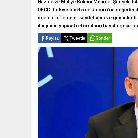
Hazine ve Maliye Bakanı Mehmet Şimşek, İs
OECD Türkiye İnceleme Raporu’nu değerlendi
önemli ilerlemeler kaydettiğini ve güçlü bir bü
disiplinin yapısal reformların hayata geçirilm
Paylaş
Tweetle
Gönder