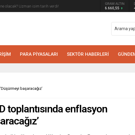
GRAM ALTIN
arı yarıya inmeli
6.660,55
RİŞİM
PARA PİYASALARI
SEKTÖR HABERLERİ
GÜNDE
 ‘Düşürmeyi başaracağız’
 toplantısında enflasyon
şaracağız’