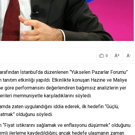
A
A
+
-
0
tarafından İstanbul’da düzenlenen “Yükselen Pazarlar Forumu”
nıtım etkinliği yapıldı. Etkinlikte konuşan Hazine ve Maliye
ine göre performansını değerlendiren bağımsız analizlerin yer
rileri memnuniyetle karşıladıklarını söyledi.
mda zaten uygulandığını iddia ederek, ilk hedefin “Güçlü,
 atmak” olduğunu söyledi.
n “Fiyat istikrarını sağlamak ve enflasyonu düşürmek” olduğunu
li ilerleme kaydedildiğini, ancak hedefe ulaşmanın zaman