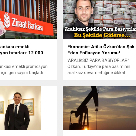
Bankası emekli
Ekonomist Atilla Özkan’dan Şok
on tutarları: 12.000
Eden Enflasyon Yorumu!
‘ARALIKSIZ PARA BASIYORLAR!’
Bankası emekli promosyon
Özkan, Türkiye’de para basımının
için geri sayım başladı.
aralıksız devam ettiğine dikkat
 maaşını aktaran SSK ve
çekerek, “Bu şekilde giderse
emeklileri için promosyon
enflasyonu düşürmemiz mümkün
gündeme geldi. Emeklilere
değil” dedi. Hükümetin izlediği
 tanıyan promosyon için
ekonomi politikalarını eleştiren
ar mobilden veya
Özkan, “Mehmet Şimşek ve ekibi
en oluyor. İşte Ziraat
daha sıkı para politikası
2025 yılı emekli promosyon
izleyeceklerini söyleyerek geldiler
ama gerçekte durum pek öyle değil.
Faiz artırımları dışında enflasyonla
mücadele için neredeyse...