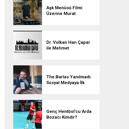
Aşk Menüsü Filmi
Üzerine Murat
Akman’la Konuştuk
Dr. Volkan Han Çapar
ile Mehmet
Çalışkan’dan Estetikte
Yenilikçi Adımlar
The.Barlas Yanılmadı:
Sosyal Medyaya İlk
Tarotu Getiren
The.Barlas, Yatırımların
ve Müziğin Geleceğini
Şekillendiriyor
Genç Hentbol’cu Arda
Bozacı Kimdir?