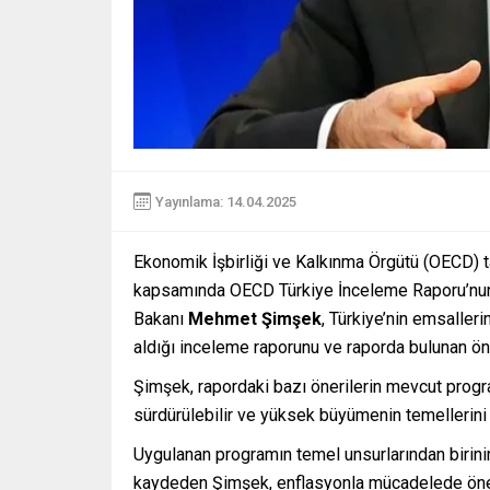
Yayınlama: 14.04.2025
Ekonomik İşbirliği ve Kalkınma Örgütü (OECD) 
kapsamında OECD Türkiye İnceleme Raporu’nun ta
Bakanı
Mehmet Şimşek
, Türkiye’nin emsaller
aldığı inceleme raporunu ve raporda bulunan öne
Şimşek, rapordaki bazı önerilerin mevcut progra
sürdürülebilir ve yüksek büyümenin temellerini
Uygulanan programın temel unsurlarından birini
kaydeden Şimşek, enflasyonla mücadelede önem