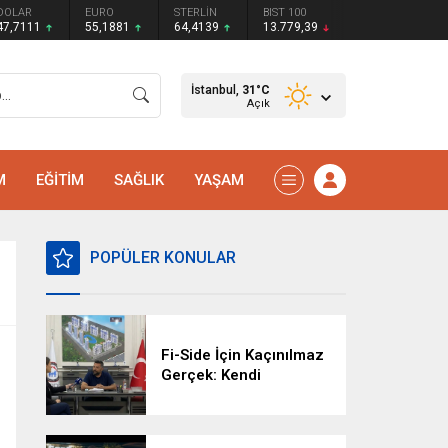
DOLAR
EURO
STERLİN
BIST 100
47,7111
55,1881
64,4139
13.779,39
İstanbul,
31
°C
Açık
M
EĞİTİM
SAĞLIK
YAŞAM
POPÜLER KONULAR
Fi-Side İçin Kaçınılmaz
Gerçek: Kendi
Kaderimizi Kendimiz
Yazacağız