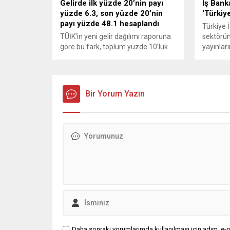
Gelirde ilk yüzde 20’nin payı
İş Bank
yüzde 6.3, son yüzde 20’nin
‘Türkiye
payı yüzde 48.1 hesaplandı
Türkiye 
TÜİK’in yeni gelir dağılımı raporuna
sektörün
göre bu fark, toplum yüzde 10’luk
yayınlar
dilimlere bölündüğünde 13.3 kat,
bünyesi
yüzde 5’lik dilimlere bölündüğünde
Profess
ise 22.8 kata yükseliyor.
(PWM) v
düzenlen
Bir Yorum Yazın
Ödülleri’
Bankası’
duyurdu
Daha sonraki yorumlarımda kullanılması için adım, e-p