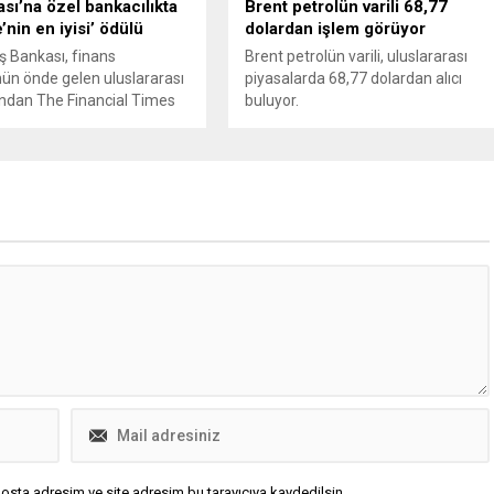
ası’na özel bankacılıkta
Brent petrolün varili 68,77
’nin en iyisi’ ödülü
dolardan işlem görüyor
İş Bankası, finans
Brent petrolün varili, uluslararası
ün önde gelen uluslararası
piyasalarda 68,77 dolardan alıcı
ından The Financial Times
buluyor.
nde yayımlanan
ional Wealth Management
e The Banker tarafından
en ‘Özel Bankacılık
nde ‘Türkiye’nin En İyi
 ödülüne layık görüldüğünü
.
osta adresim ve site adresim bu tarayıcıya kaydedilsin.