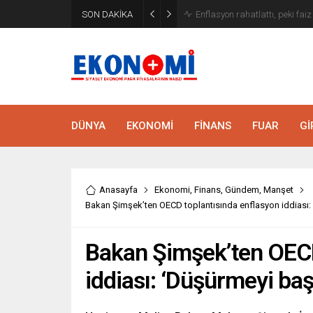
SON DAKİKA
Bakan Kurum: Atık artış hızı y
DÜNYA
EKONOMİ
FİNANS
FUAR
Gİ
Anasayfa
Ekonomi
,
Finans
,
Gündem
,
Manşet
Bakan Şimşek’ten OECD toplantısında enflasyon iddiası:
Bakan Şimşek’ten OECD
iddiası: ‘Düşürmeyi ba