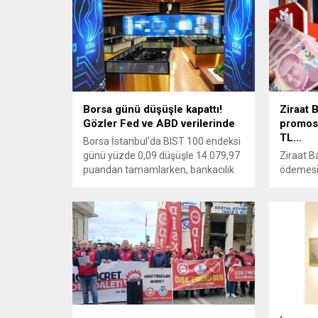
Borsa günü düşüşle kapattı!
Ziraat 
Gözler Fed ve ABD verilerinde
promosy
TL…
Borsa İstanbul'da BIST 100 endeksi
günü yüzde 0,09 düşüşle 14.079,97
Ziraat 
puandan tamamlarken, bankacılık
ödemesi 
ve holding hisseleri yükseldi.
Bankaya
Piyasalar şimdi Fed Başkanı Kevin
BAĞ-KUR 
Warsh'ın açıklamaları ve ABD ÜFE
ödemesi 
verisine odaklandı.
ek gelir
başvurul
şubelerd
Bankası 
tutarı...