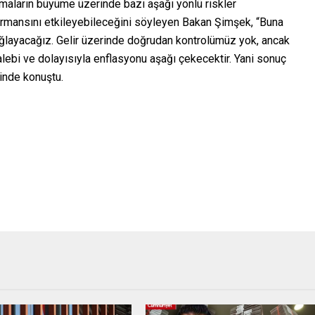
aların büyüme üzerinde bazı aşağı yönlü riskler
ormansını etkileyebileceğini söyleyen Bakan Şimşek, “Buna
layacağız. Gelir üzerinde doğrudan kontrolümüz yok, ancak
lebi ve dolayısıyla enflasyonu aşağı çekecektir. Yani sonuç
inde konuştu.