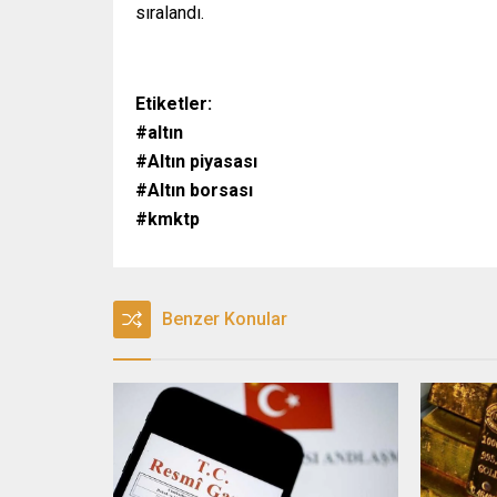
sıralandı.
Etiketler:
#altın
#Altın piyasası
#Altın borsası
#kmktp
Benzer Konular