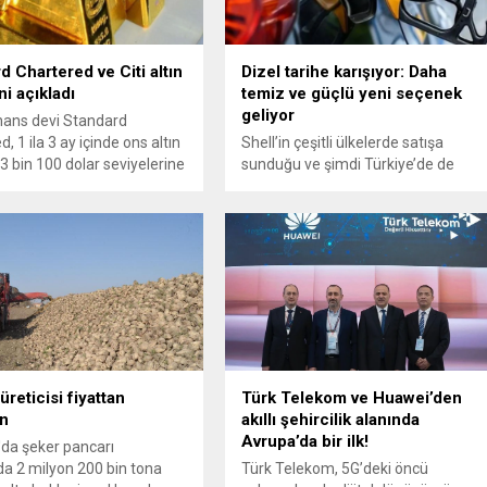
d Chartered ve Citi altın
Dizel tarihe karışıyor: Daha
ni açıkladı
temiz ve güçlü yeni seçenek
geliyor
finans devi Standard
, 1 ila 3 ay içinde ons altın
Shell’in çeşitli ülkelerde satışa
 3 bin 100 dolar seviyelerine
sunduğu ve şimdi Türkiye’de de
rileyebileceğini öngörüyor.
istasyonlarında yerini almaya
ev bankası Citi, ons altın
hazırlanan GTL (Gas-to-Liquids /
r beklentisini açıkladı. İşte
Gazdan Sıvıya) yakıt, özellikle dizel
lar...
araç sahiplerinin ilgisini çekiyor. Peki
bu yakıt tam olarak nedir, normal
dizelden farkı ne, avantajları neler
ve Türkiye’de ne zaman
yaygınlaşacak?
reticisi fiyattan
Türk Telekom ve Huawei’den
n
akıllı şehircilik alanında
Avrupa’da bir ilk!
da şeker pancarı
a 2 milyon 200 bin tona
Türk Telekom, 5G’deki öncü