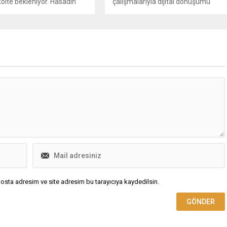
kolte bekleniyor. Hasadın
çalışmalarıyla dijital dönüşümü
ir bölümünün tamamlandığı
hızlandıran uygulamalara imza
on fiyatının çiftçiyi
atıyor. Ulaşım, enerji, çevre, yaşam,
diğini belirten Aksaray
sağlık ve güvenlik alanlarında akıllı
dası Başkanı Emin Koçak,
şehircilik uygulamalarına öncülük
paraları yıl sonu ödenirse
eden Türk Telekom’un, Huawei ve
z daha da mutlu olacak. 3
yerli bilişim şirketi Ithinka iş birliği ile
ira fiyat gerçekten çok
5G-Advanced RedCap teknolojisi
dedi.
kullanarak gerçekleştirdiği akıllı
şehircilik uygulaması GSMA Mobil
Dünya Kongresi’nde tanıtıldı.
osta adresim ve site adresim bu tarayıcıya kaydedilsin.