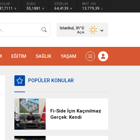
DOLAR
EURO
STERLİN
BIST 100
47,7111
55,1881
64,4139
13.779,39
İstanbul,
31
°C
Açık
M
EĞİTİM
SAĞLIK
YAŞAM
POPÜLER KONULAR
Fi-Side İçin Kaçınılmaz
Gerçek: Kendi
Kaderimizi Kendimiz
Yazacağız