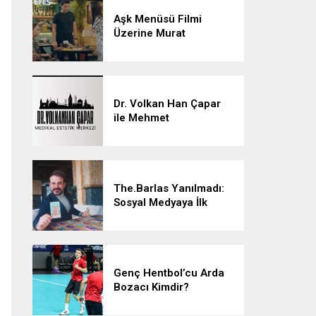
Aşk Menüsü Filmi
Üzerine Murat
Akman’la Konuştuk
Dr. Volkan Han Çapar
ile Mehmet
Çalışkan’dan Estetikte
Yenilikçi Adımlar
The.Barlas Yanılmadı:
Sosyal Medyaya İlk
Tarotu Getiren
The.Barlas, Yatırımların
ve Müziğin Geleceğini
Şekillendiriyor
Genç Hentbol’cu Arda
Bozacı Kimdir?