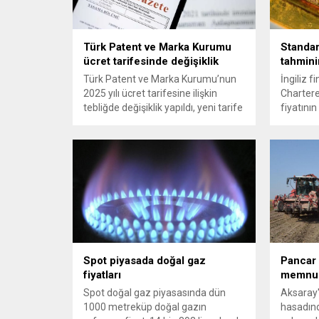
Türk Patent ve Marka Kurumu
Standar
ücret tarifesinde değişiklik
tahmini
Türk Patent ve Marka Kurumu’nun
İngiliz 
2025 yılı ücret tarifesine ilişkin
Chartered
tebliğde değişiklik yapıldı, yeni tarife
fiyatının
Resmi Gazete'de yayımlandı.
kadar ge
ABD'nin d
için reko
tüm detay
Spot piyasada doğal gaz
Pancar ü
fiyatları
memnu
Spot doğal gaz piyasasında dün
Aksaray'
1000 metreküp doğal gazın
hasadınd