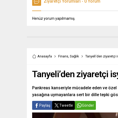
Ziyaretçi Yorumları - 0 Yorum
Henüz yorum yapılmamış.
Anasayfa
Finans
,
Sağlık
Tanyeli’den ziyaretçi 
Tanyeli’den ziyaretçi i
Pankreas kanseriyle mücadele eden ve özel b
yasağına uymayanlara sert bir dille tepki gös
Paylaş
Tweetle
Gönder