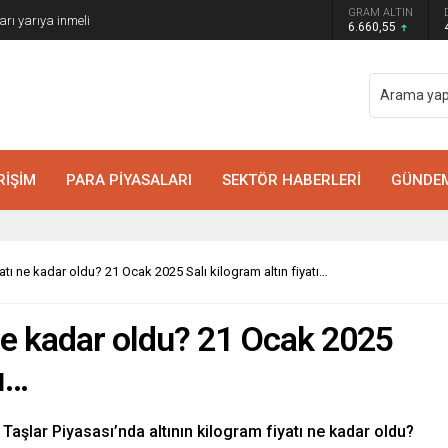
GRAM ALTIN
arı yarıya inmeli
6.660,55
RİŞİM
PARA PİYASALARI
SEKTÖR HABERLERİ
GÜNDE
yatı ne kadar oldu? 21 Ocak 2025 Salı kilogram altın fiyatı…
 ne kadar oldu? 21 Ocak 2025
tı…
Taşlar Piyasası’nda altının kilogram fiyatı ne kadar oldu?