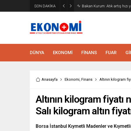
SON DAKİKA
Bakan Kurum: Atık artış hızı y
DÜNYA
EKONOMİ
FİNANS
FUAR
Gİ
Anasayfa
Ekonomi
,
Finans
Altının kilogram fi
Altının kilogram fiyatı
Salı kilogram altın fiya
Borsa İstanbul Kıymetli Madenler ve Kıymetli 