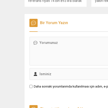
referans fiyatı 14 bin 893 lira olarak
yakın re
belirlendi.
büyük b
bölgede t
sevindir
Ziraat O
Bir Yorum Yazın
“Pancar 
çiftçimi
bin 100 l
olumlu” 
Daha sonraki yorumlarımda kullanılması için adım, e-p