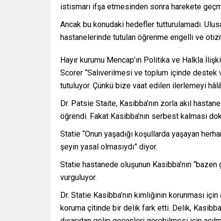
istismarı ifşa etmesinden sonra harekete geçm
Ancak bu konudaki hedefler tutturulamadı. Ulus
hastanelerinde tutulan öğrenme engelli ve otizm
Hayır kurumu Mencap’ın Politika ve Halkla İliş
Scorer “Salıverilmesi ve toplum içinde destek v
tutuluyor. Çünkü bize vaat edilen ilerlemeyi hâl
Dr. Patsie Staite, Kasibba’nın zorla akıl hasta
öğrendi. Fakat Kasibba’nın serbest kalması dok
Statie “Onun yaşadığı koşullarda yaşayan herha
şeyin yasal olmasıydı” diyor.
Statie hastanede oluşunun Kasibba’nın “bazen g
vurguluyor.
Dr. Statie Kasibba’nın kimliğinin korunması iç
koruma çitinde bir delik fark etti. Delik, Kasibb
dışarıdan gelip geçenleri görebilmesi için açılmı