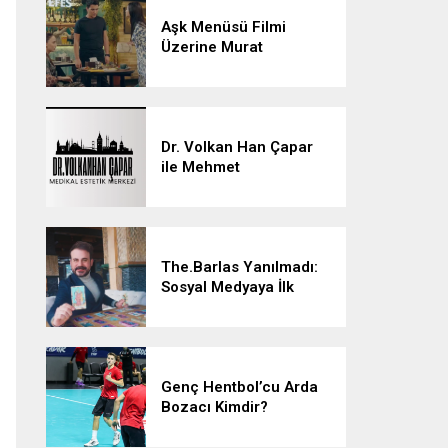
Aşk Menüsü Filmi
Üzerine Murat
Akman’la Konuştuk
Dr. Volkan Han Çapar
ile Mehmet
Çalışkan’dan Estetikte
Yenilikçi Adımlar
The.Barlas Yanılmadı:
Sosyal Medyaya İlk
Tarotu Getiren
The.Barlas, Yatırımların
ve Müziğin Geleceğini
Şekillendiriyor
Genç Hentbol’cu Arda
Bozacı Kimdir?