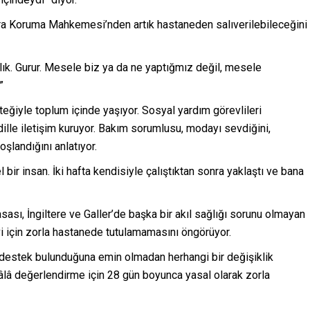
nra Koruma Mahkemesi’nden artık hastaneden salıverilebileceğini
lık. Gurur. Mesele biz ya da ne yaptığmız değil, mesele
”
eğiyle toplum içinde yaşıyor. Sosyal yardım görevlileri
 dille iletişim kuruyor. Bakım sorumlusu, modayı sevdiğini,
landığını anlatıyor.
 bir insan. İki hafta kendisiyle çalıştıktan sonra yaklaştı ve bana
ası, İngiltere ve Galler’de başka bir akıl sağlığı sorunu olmayan
avi için zorla hastanede tutulamamasını öngörüyor.
f destek bulunduğuna emin olmadan herhangi bir değişiklik
hâlâ değerlendirme için 28 gün boyunca yasal olarak zorla