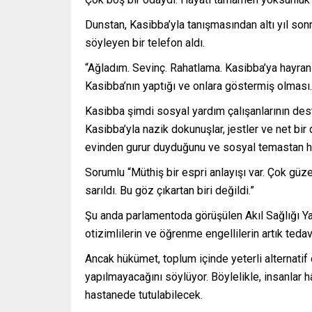
Dunstan, Kasibba’yla tanışmasından altı yıl so
söyleyen bir telefon aldı.
“Ağladım. Sevinç. Rahatlama. Kasibba’ya hayran
Kasibba’nın yaptığı ve onlara göstermiş olması.
Kasibba şimdi sosyal yardım çalışanlarının dest
Kasibba’yla nazik dokunuşlar, jestler ve net bir
evinden gurur duyduğunu ve sosyal temastan hoş
Sorumlu “Müthiş bir espri anlayışı var. Çok güzel
sarıldı. Bu göz çıkartan biri değildi.”
Şu anda parlamentoda görüşülen Akıl Sağlığı Yas
otizimlilerin ve öğrenme engellilerin artık ted
Ancak hükümet, toplum içinde yeterli alternati
yapılmayacağını söylüyor. Böylelikle, insanlar 
hastanede tutulabilecek.