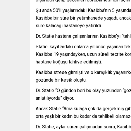
Şu anda 50’li yaşlarındaki Kasibba’nın 5 yaşında
Kasibba bir süre bir yetimhanede yaşadı, anca
süre kalacağı hastaneye yatırıldı.
Dr. Statie hastane çalışanlarının Kasibba’yı “tehl
Statie, kayıtlardaki onlarca yıl önce yaşanan te
Kasibba 19 yaşındayken, uzun süreli tecrite kon
hastane koğuşu tahliye edilmişti.
Kasibba strese girmişti ve o karışıklık yaşanırk
gözünde bir kesik oluştu.
Dr. Statie “O günden beri bu olay yüzünden ‘göz 
anlatılıyordu” diyor.
Ancak Statie “Ama kulağa çok da gerçekmiş gibi
orta yaşlı bir kadın bu kadar da tehlikeli olama
Dr. Statie, aylar süren çalışmadan sonra, Kasib