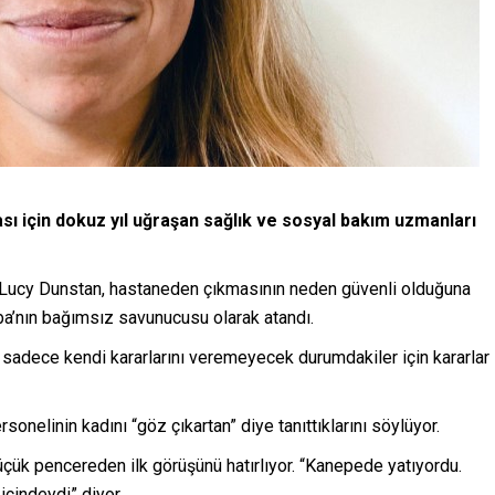
ası için dokuz yıl uğraşan sağlık ve sosyal bakım uzmanları
an Lucy Dunstan, hastaneden çıkmasının neden güvenli olduğuna
bba’nın bağımsız savunucusu olarak atandı.
sadece kendi kararlarını veremeyecek durumdakiler için kararlar
sonelinin kadını “göz çıkartan” diye tanıttıklarını söylüyor.
küçük pencereden ilk görüşünü hatırlıyor. “Kanepede yatıyordu.
çindeydi” diyor.