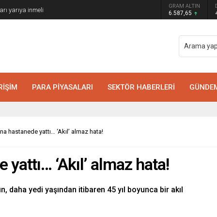
GRAM ALTIN
arı yarıya inmeli
6.587,65
RİŞİM
PARA PİYASALARI
SEKTÖR HABERLERİ
GÜNDE
na hastanede yattı… ‘Akıl’ almaz hata!
 yattı… ‘Akıl’ almaz hata!
ın, daha yedi yaşından itibaren 45 yıl boyunca bir akıl