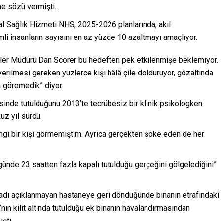
e sözü vermişti.
al Sağlık Hizmeti NHS, 2025-2026 planlarında, akıl
li insanların sayısını en az yüzde 10 azaltmayı amaçlıyor.
kiler Müdürü Dan Scorer bu hedeften pek etkilenmişe beklemiyor.
erilmesi gereken yüzlerce kişi hâlâ çile dolduruyor, gözaltında
â göremedik” diyor.
nesinde tutulduğunu 2013’te tecrübesiz bir klinik psikologken
uz yıl sürdü.
ngi bir kişi görmemiştim. Ayrıca gerçekten şoke eden de her
ünde 23 saatten fazla kapalı tutulduğu gerçeğini gölgelediğini”
in adı açıklanmayan hastaneye geri döndüğünde binanın etrafındaki
a’nın kilit altında tutulduğu ek binanın havalandırmasından
ştı.