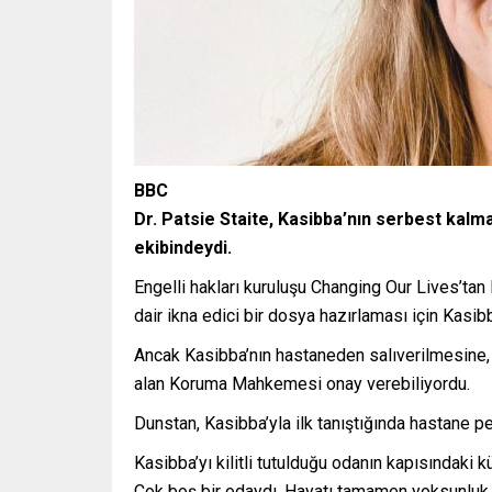
BBC
Dr. Patsie Staite, Kasibba’nın serbest kalm
ekibindeydi.
Engelli hakları kuruluşu Changing Our Lives’t
dair ikna edici bir dosya hazırlaması için Kasi
Ancak Kasibba’nın hastaneden salıverilmesine, 
alan Koruma Mahkemesi onay verebiliyordu.
Dunstan, Kasibba’yla ilk tanıştığında hastane per
Kasibba’yı kilitli tutulduğu odanın kapısındaki 
Çok boş bir odaydı. Hayatı tamamen yoksunluk i