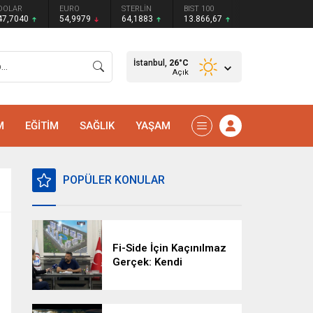
DOLAR
EURO
STERLİN
BIST 100
47,7040
54,9979
64,1883
13.866,67
İstanbul,
26
°C
Açık
M
EĞİTİM
SAĞLIK
YAŞAM
POPÜLER KONULAR
Fi-Side İçin Kaçınılmaz
Gerçek: Kendi
Kaderimizi Kendimiz
Yazacağız