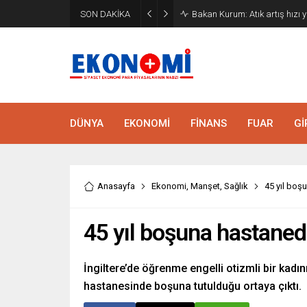
SON DAKİKA
Bakan Kurum: Atık artış hızı y
DÜNYA
EKONOMİ
FİNANS
FUAR
Gİ
Anasayfa
Ekonomi
,
Manşet
,
Sağlık
45 yıl boşu
45 yıl boşuna hastanede
İngiltere’de öğrenme engelli otizmli bir kadın
hastanesinde boşuna tutulduğu ortaya çıktı.