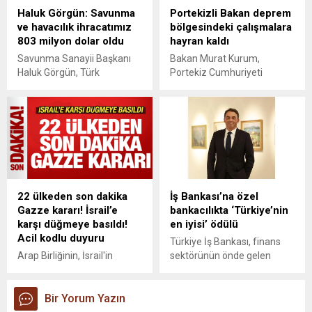
çıkmasına yakın günlerde ve
Haluk Görgün: Savunma
Portekizli Bakan deprem
ondan önceki teşviklerle
ve havacılık ihracatımız
bölgesindeki çalışmalara
beraber satın alındığını ve bu
803 milyon dolar oldu
hayran kaldı
nedenle de belediyenin 75
milyon TL karda olduğunu
Savunma Sanayii Başkanı
Bakan Murat Kurum,
söyledi. Gebze
Haluk Görgün, Türk
Portekiz Cumhuriyeti
Belediyesi’nin yeni...
savunma ve havacılık
Altyapı ve Konut Bakanı
sanayii, ihracatta istikrarlı
Miguel Pinto Luz ile görüştü.
yükselişini sürdürüyor.
Bakan Luz, “Tek kelimeyle
Savunma ve havacılık
şahane. Muazzam işler
ihracatımız Haziran
çıkarmışsınız. Bu başarıyı biz
2026’da, geçen yılın aynı
de sizden öğrenmek
ayına göre yüzde 29,6
istiyoruz” dedi.
artışla 802,8 milyon dolar
22 ülkeden son dakika
İş Bankası’na özel
oldu dedi.
Gazze kararı! İsrail’e
bankacılıkta ‘Türkiye’nin
karşı düğmeye basıldı!
en iyisi’ ödülü
Acil kodlu duyuru
Türkiye İş Bankası, finans
Arap Birliğinin, İsrail'in
sektörünün önde gelen
Gazze Şeridi'nin kuzeyinde
uluslararası yayınlarından
yer alan Gazze kentinin işgal
The Financial Times
edilmesi kararına karşı
Bir Yorum Yazın
bünyesinde yayımlanan
eylem planı konusunda yarın
Professional Wealth