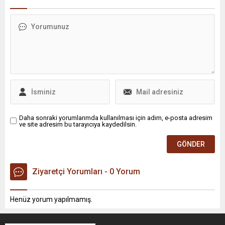
acil toplanacağı açıklandı.
Management (PWM) ve The
Banker tarafından
düzenlenen ‘Özel Bankacılık
Ödülleri’nde ‘Türkiye’nin En
İyi Bankası’ ödülüne layık
görüldüğünü duyurdu.
Daha sonraki yorumlarımda kullanılması için adım, e-posta adresim
ve site adresim bu tarayıcıya kaydedilsin.
Ziyaretçi Yorumları - 0 Yorum
Henüz yorum yapılmamış.