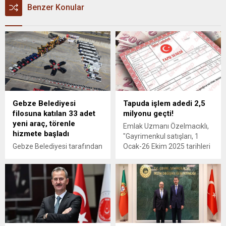
Benzer Konular
Gebze Belediyesi
Tapuda işlem adedi 2,5
filosuna katılan 33 adet
milyonu geçti!
yeni araç, törenle
Emlak Uzmanı Özelmacıklı,
hizmete başladı
"Gayrimenkul satışları, 1
Gebze Belediyesi tarafından
Ocak-26 Ekim 2025 tarihleri
satın alınan 33 adet yeni iş
arasında, tapuda yapılan
makineleri, otomobil, otobüs
işlem adedi olarak 2 milyon
ve minibüsler için
561 bin 555 adedi geride
düzenlenen törende
bıraktı" dedi.
konuşan Gebze Belediye
Başkanı Zinnur Büyükgöz,
araçların ÖTV Kanunu'nun