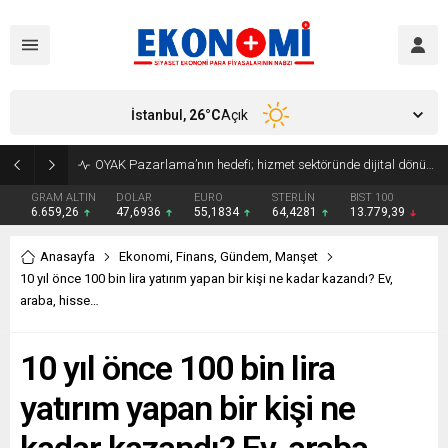
İstanbul,
26
°C
Açık
OYAK Pazarlama’nın hedefi; hizmet sektöründe dijital dönüşüme yön vermek
GRAM ALTIN
DOLAR
EURO
STERLİN
BIST 100
6.659,26
47,6936
55,1834
64,4281
13.779,39
Anasayfa
Ekonomi
,
Finans
,
Gündem
,
Manşet
10 yıl önce 100 bin lira yatırım yapan bir kişi ne kadar kazandı? Ev,
araba, hisse…
10 yıl önce 100 bin lira
yatırım yapan bir kişi ne