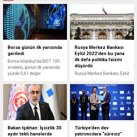
Borsa günün ilk yarısında
Rusya Merkez Bankası
geriledi
Eylül 2022’den bu yana
ilk defa politika faizini
Borsa İstanbul'da BIST 100
düşürdü
endeksi, günün ilk yarısında
yüzde 0,61 değer
Rusya Merkez Bankası, Eylül
kaybederek 9.244,46 puana
2022'den bu yana ilk defa
indi.
politika faizini düşürerek
yüzde 21'den yüzde 20’ye
indirdi.
Bakan Işıkhan: İşsizlik 30
Türkiye’den dev
aydır tekli hanelerde
yatırımcılara “süresiz”