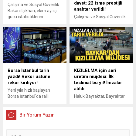
davet: 22 isme prestijli
Çalışma ve Sosyal Güvenlik
anahtar verildi!
Bakanı Işıkhan, ekim ayı iş
gücü istatistiklerini
Çalışma ve Sosyal Güvenlik
değerlendirdi.
Bakanlığı tarafından
İstanbul'da düzenlenen
törenle, Türkiye'ye yatırım
yapan 22 firmanın
temsilcisine süresiz çalışma
ve vize muafiyeti sağlayan
Turkuaz Kart takdim edildi.
Borsa İstanbul tarih
KIZILELMA için seri
yazdı! Rekor üstüne
üretim müjdesi: İlk
rekor kırılıyor!
teslimat bu yıl! İmzalar
atıldı
Yeni yıla hızlı başlayan
Borsa İstanbul'da ralli
Haluk Bayraktar, Bayraktar
devam ediyor. Enflasyon
KIZILELMA'nın ilk uçuşunu
düşüşü ve faiz indirimi
2022 aralıkta yaptığını, o
beklentisiyle BİST 100 zirve
Bir Yorum Yazın
günden bu yana sürekli uçuş
yaparken, Aselsan tarihi bir
testleri gerçekleştiğini
eşiği aştı.
belirterek, "Şu anda seri
imalata başladık. Bu sene